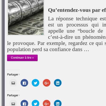
Qu’entendez-vous par e
La réponse technique es
est un processus qui i
appelle une “boucle de r
c’est-à-dire un phénomèn
le provoque. Par exemple, regardez ce qui s
population perd sa confiance dans …
Continuer à lire »
Partager :
Cliquez
Cliquez
Cliquez
Cliquez
Cliquez
pour
pour
pour
pour
pour
envoyer
partager
partager
partager
partager
par
sur
sur
sur
sur
e-
Facebook(ouvre
Twitter(ouvre
Google+
LinkedIn(ouvre
Partager :
mail
dans
dans
(ouvre
dans
à
une
une
dans
une
un
nouvelle
nouvelle
une
nouvelle
Cliquez
Cliquez
Cliquez
Cliquez
Cliquez
ami(ouvre
fenêtre)
fenêtre)
nouvelle
fenêtre)
pour
pour
pour
pour
pour