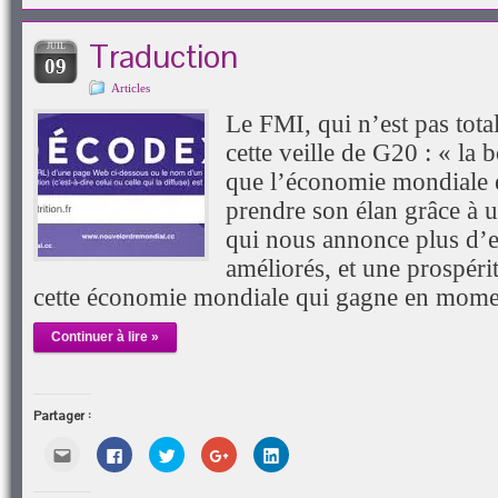
ami(ouvre
fenêtre)
fenêtre)
nouvelle
fenêtre)
dans
fenêtre)
une
Traduction
JUIL
nouvelle
09
fenêtre)
Articles
Le FMI, qui n’est pas total
cette veille de G20 : « la 
que l’économie mondiale e
prendre son élan grâce à u
qui nous annonce plus d’e
améliorés, et une prospér
cette économie mondiale qui gagne en mo
Continuer à lire »
Partager :
Cliquez
Cliquez
Cliquez
Cliquez
Cliquez
pour
pour
pour
pour
pour
envoyer
partager
partager
partager
partager
par
sur
sur
sur
sur