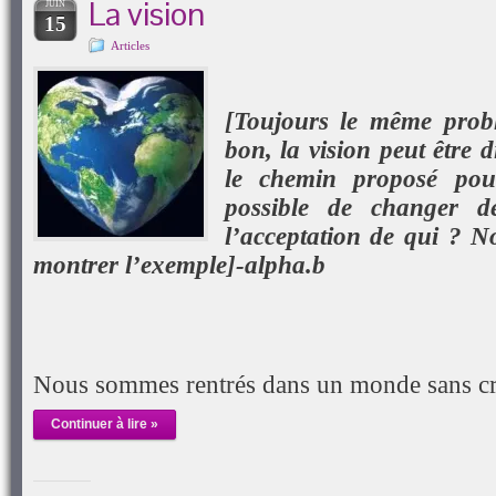
La vision
JUIN
nouvelle
15
fenêtre)
Articles
[Toujours le même probl
bon, la vision peut être d
le chemin proposé pou
possible de changer d
l’acceptation de qui ? No
montrer l’exemple]-alpha.b
Nous sommes rentrés dans un monde sans c
Continuer à lire »