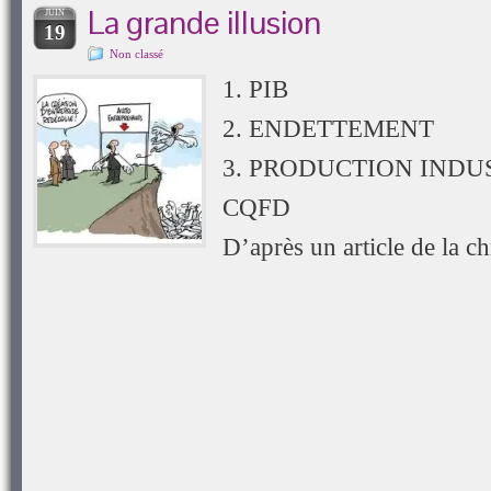
une
La grande illusion
JUIN
nouvelle
19
fenêtre)
Non classé
1. PIB
2. ENDETTEMENT
3. PRODUCTION INDU
CQFD
D’après un article de la