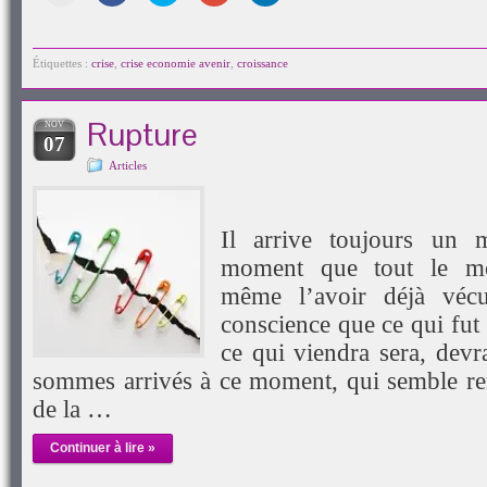
dans
fenêtre)
envoyer
partager
partager
partager
partager
une
par
sur
sur
sur
sur
nouvelle
e-
Facebook(ouvre
Twitter(ouvre
Google+
LinkedIn(ouvre
fenêtre)
mail
dans
dans
(ouvre
dans
à
une
une
dans
une
Étiquettes :
crise
,
crise economie avenir
,
croissance
un
nouvelle
nouvelle
une
nouvelle
ami(ouvre
fenêtre)
fenêtre)
nouvelle
fenêtre)
dans
fenêtre)
une
Rupture
NOV
nouvelle
07
fenêtre)
Articles
Il arrive toujours un
moment que tout le mo
même l’avoir déjà véc
conscience que ce qui fut
ce qui viendra sera, devr
sommes arrivés à ce moment, qui semble re
de la …
Continuer à lire »