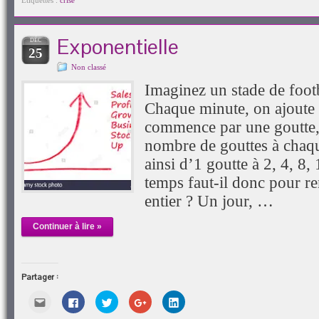
à
une
une
dans
une
Étiquettes :
crise
un
nouvelle
nouvelle
une
nouvelle
ami(ouvre
fenêtre)
fenêtre)
nouvelle
fenêtre)
dans
fenêtre)
une
Exponentielle
DÉC
nouvelle
25
fenêtre)
Non classé
Imaginez un stade de footb
Chaque minute, on ajoute 
commence par une goutte,
nombre de gouttes à chaq
ainsi d’1 goutte à 2, 4, 8,
temps faut-il donc pour re
entier ? Un jour, …
Continuer à lire »
Partager :
Cliquez
Cliquez
Cliquez
Cliquez
Cliquez
pour
pour
pour
pour
pour
envoyer
partager
partager
partager
partager