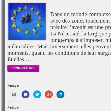
Dans un monde complexe, m
avec des zones totalement
prédire l’avenir est une pr
La Nécessité, la Logique 
longtemps à s’imposer, m
inéluctables. Mais inversement, elles peuvent
moments, quand les conditions de leur surgi
Et elles …
Continuer à lire »
Partager :
Cliquez
Cliquez
Cliquez
Cliquez
Cliquez
pour
pour
pour
pour
pour
envoyer
partager
partager
partager
partager
par
sur
sur
sur
sur
e-
Facebook(ouvre
Twitter(ouvre
Google+
LinkedIn(ouvre
Partager :
mail
dans
dans
(ouvre
dans