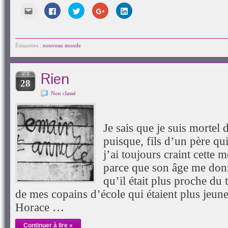
à
une
une
dans
une
un
nouvelle
nouvelle
une
nouvelle
Cliquez
Cliquez
Cliquez
Cliquez
Cliquez
ami(ouvre
fenêtre)
fenêtre)
nouvelle
fenêtre)
pour
pour
pour
pour
pour
dans
fenêtre)
envoyer
partager
partager
partager
partager
une
par
sur
sur
sur
sur
nouvelle
e-
Facebook(ouvre
Twitter(ouvre
Google+
LinkedIn(ouvre
fenêtre)
mail
dans
dans
(ouvre
dans
à
une
une
dans
une
Étiquettes :
nouveau monde
un
nouvelle
nouvelle
une
nouvelle
ami(ouvre
fenêtre)
fenêtre)
nouvelle
fenêtre)
dans
fenêtre)
une
Rien
AVR
nouvelle
28
fenêtre)
Non classé
Je sais que je suis mortel
puisque, fils d’un père qui
j’ai toujours craint cette 
parce que son âge me donn
qu’il était plus proche du 
de mes copains d’école qui étaient plus jeun
Horace …
Continuer à lire »