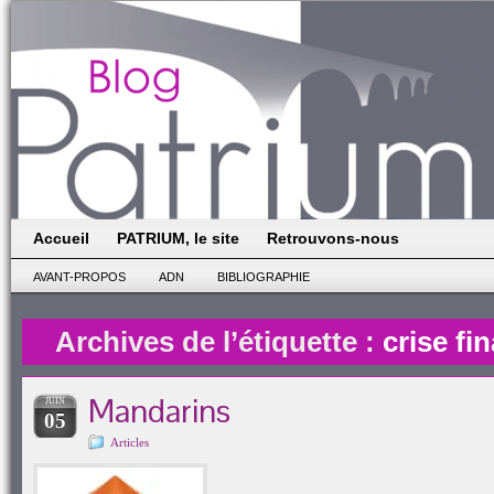
Accueil
PATRIUM, le site
Retrouvons-nous
AVANT-PROPOS
ADN
BIBLIOGRAPHIE
Archives de l’étiquette :
crise f
Mandarins
JUIN
05
Articles