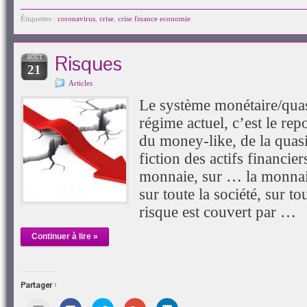
e-
Facebook(ouvre
Twitter(ouvre
Google+
LinkedIn(ouvre
fenêtre)
mail
dans
dans
(ouvre
dans
à
une
une
dans
une
Étiquettes :
coronavirus
,
crise
,
crise finance economie
un
nouvelle
nouvelle
une
nouvelle
ami(ouvre
fenêtre)
fenêtre)
nouvelle
fenêtre)
dans
fenêtre)
une
Risques
AOÛT
nouvelle
21
fenêtre)
Articles
Le système monétaire/quasi
régime actuel, c’est le rep
du money-like, de la quas
fiction des actifs financie
monnaie, sur … la monnaie
sur toute la société, sur to
risque est couvert par …
Continuer à lire »
Partager :
Cliquez
Cliquez
Cliquez
Cliquez
Cliquez