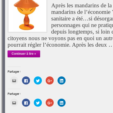
Après les mandarins de la 
mandarins de l’économie 
sanitaire a été…si désorga
personnages qui ne pratiqu
depuis longtemps, si loin 
citoyens nous ne voyons pas en quoi un autre
pourrait régler l’économie. Après les deux 
Continuer à lire »
Partager :
Cliquez
Cliquez
Cliquez
Cliquez
Cliquez
pour
pour
pour
pour
pour
envoyer
partager
partager
partager
partager
par
sur
sur
sur
sur
e-
Facebook(ouvre
Twitter(ouvre
Google+
LinkedIn(ouvre
Partager :
mail
dans
dans
(ouvre
dans
à
une
une
dans
une
un
nouvelle
nouvelle
une
nouvelle
Cliquez
Cliquez
Cliquez
Cliquez
Cliquez
ami(ouvre
fenêtre)
fenêtre)
nouvelle
fenêtre)
pour
pour
pour
pour
pour
dans
fenêtre)
envoyer
partager
partager
partager
partager
une
par
sur
sur
sur
sur
nouvelle