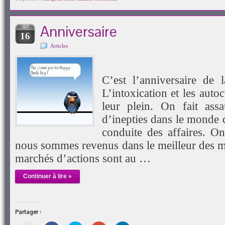
un
nouvelle
nouvelle
une
nouvelle
ami(ouvre
fenêtre)
fenêtre)
nouvelle
fenêtre)
dans
fenêtre)
une
Anniversaire
SEP
nouvelle
16
fenêtre)
Articles
C’est l’anniversaire de
L’intoxication et les auto
leur plein. On fait ass
d’inepties dans le monde 
conduite des affaires. On
nous sommes revenus dans le meilleur des m
marchés d’actions sont au …
Continuer à lire »
Partager :