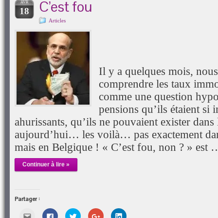
C’est fou
AVR
nouvelle
18
fenêtre)
Articles
Il y a quelques mois, nou
comprendre les taux immob
comme une question hypo
pensions qu’ils étaient si i
ahurissants, qu’ils ne pouvaient exister dans
aujourd’hui… les voilà… pas exactement da
mais en Belgique ! « C’est fou, non ? » est 
Continuer à lire »
Partager :
Cliquez
Cliquez
Cliquez
Cliquez
Cliquez