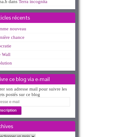
ha.b
dans
Terra incognita
ticles récents
mme nouveau
nière chance
ocratie
 Wall
lution
ivre ce blog via e-mail
rer son adresse mail pour suivre les
lets postés sur ce blog
esse
l
chives
hives