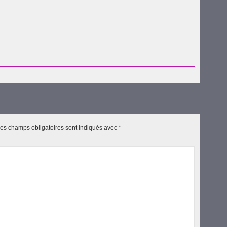
uvre
es champs obligatoires sont indiqués avec
*