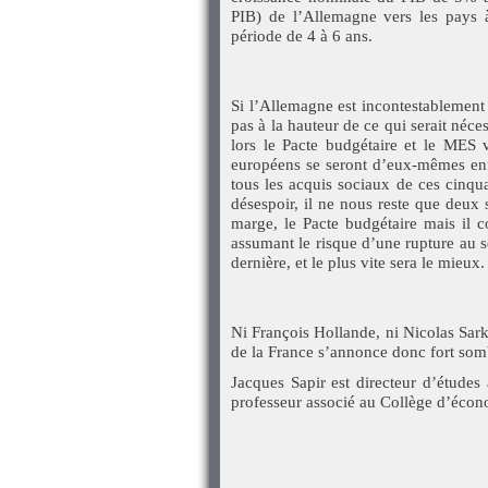
PIB) de l’Allemagne vers les pays à
période de 4 à 6 ans.
Si l’Allemagne est incontestablement p
pas à la hauteur de ce qui serait néces
lors le Pacte budgétaire et le MES 
européens se seront d’eux-mêmes enfe
tous les acquis sociaux de ces cinqu
désespoir, il ne nous reste que deux 
marge, le Pacte budgétaire mais il c
assumant le risque d’une rupture au se
dernière, et le plus vite sera le mieux.
Ni François Hollande, ni Nicolas Sarko
de la France s’annonce donc fort som
Jacques Sapir est directeur d’études
professeur associé au Collège d’é