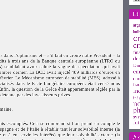
Ét
arg
bull
cr
cr
fin
dans l’optimisme et – s’il faut en croire notre Président – la
de
édits à trois ans de la Banque centrale européenne (LTRO ou
Din
s
) semblaient avoir calmé la vague de spéculation qui avait
em
vembre dernier. La BCE avait injecté 489 milliards d’euros en
février. Le Mécanisme européen de stabilité (MES), adossé à
eur
icialisés dans le Pacte budgétaire européen, était censé nous
frac
 Enfin, la question de la Grèce était apparemment réglée par la
in
e détenue par des investisseurs privés.
inég
n
ph
emaine.
sys
fut
ats escomptés. Cela se comprend si l’on prend en compte le
pagne et de l’Italie à rétablir tant leur solvabilité interne (la
 et à en servir les intérêts) que leur solvabilité externe (la
A 