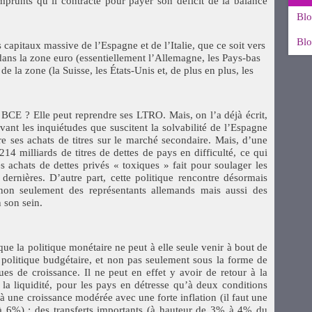
prunts qu’il contracte pour payer son déficit de la balance
Blo
Blo
s capitaux massive de l’Espagne et de l’Italie, que ce soit vers
ans la zone euro (essentiellement l’Allemagne, les Pays-bas
e la zone (la Suisse, les États-Unis et, de plus en plus, les
a BCE ? Elle peut reprendre ses LTRO. Mais, on l’a déjà écrit,
evant les inquiétudes que suscitent la solvabilité de l’Espagne
dre ses achats de titres sur le marché secondaire. Mais, d’une
214 milliards de titres de dettes de pays en difficulté, ce qui
es achats de dettes privés « toxiques » fait pour soulager les
 dernières. D’autre part, cette politique rencontre désormais
 non seulement des représentants allemands mais aussi des
n son sein.
ue la politique monétaire ne peut à elle seule venir à bout de
de politique budgétaire, et non pas seulement sous la forme de
ques de croissance. Il ne peut en effet y avoir de retour à la
à la liquidité, pour les pays en détresse qu’à deux conditions
 à une croissance modérée avec une forte inflation (il faut une
 6%) ; des transferts importants (à hauteur de 3% à 4% du