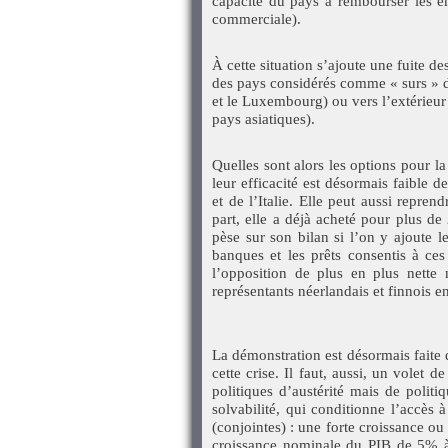
capacité du pays à rembourser les em
commerciale).
À cette situation s’ajoute une fuite de
des pays considérés comme « surs » d
et le Luxembourg) ou vers l’extérieur d
pays asiatiques).
Quelles sont alors les options pour l
leur efficacité est désormais faible d
et de l’Italie. Elle peut aussi repren
part, elle a déjà acheté pour plus de 
pèse sur son bilan si l’on y ajoute l
banques et les prêts consentis à ces
l’opposition de plus en plus nette
représentants néerlandais et finnois e
La démonstration est désormais faite q
cette crise. Il faut, aussi, un volet 
politiques d’austérité mais de politi
solvabilité, qui conditionne l’accès 
(conjointes) : une forte croissance ou
croissance nominale du PIB de 5% à