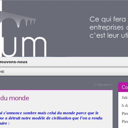
rouvons-nous
HIE
L’education
»
Co
s du monde
Ja
h
d
qui s’annonce sombre mais celui du monde parce que le
Pi
e a détruit notre modèle de civilisation que l’on a rendu
Pi
utre :