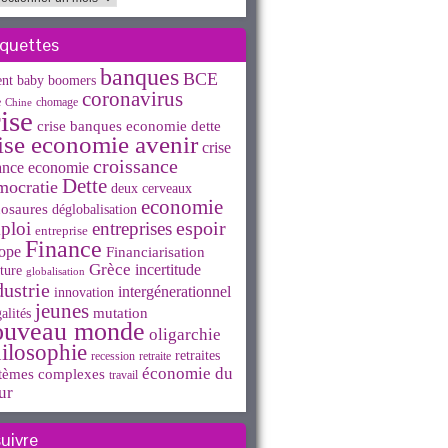
iquettes
banques
BCE
ent
baby boomers
coronavirus
e
chomage
Chine
ise
crise banques economie dette
ise economie avenir
crise
croissance
ance economie
Dette
mocratie
deux cerveaux
economie
osaures
déglobalisation
espoir
ploi
entreprises
entreprise
Finance
ope
Financiarisation
Grèce
incertitude
ture
globalisation
dustrie
intergénerationnel
innovation
jeunes
mutation
alités
ouveau monde
oligarchie
ilosophie
retraites
recession
retraite
économie du
tèmes complexes
travail
ur
suivre