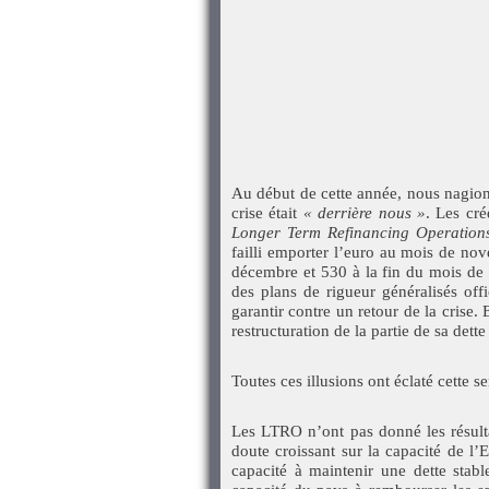
Au début de cette année, nous nagions 
crise était
« derrière nous »
. Les cr
Longer Term Refinancing Operation
failli emporter l’euro au mois de no
décembre et 530 à la fin du mois de 
des plans de rigueur généralisés off
garantir contre un retour de la crise.
restructuration de la partie de sa dett
Toutes ces illusions ont éclaté cette s
Les LTRO n’ont pas donné les résult
doute croissant sur la capacité de l’Es
capacité à maintenir une dette stable