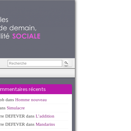
mmentaires récents
kob
dans
Homme nouveau
ans
Simulacre
erre DEFEVER
dans
L’addition
erre DEFEVER
dans
Mandarins