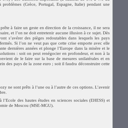
 problèmes (Grèce, Portugal, Espagne, Italie) pendant une
rête à faire un geste en direction de la croissance, il ne sera
saire, et l’on ne doit entretenir aucune illusion à ce sujet. Dès
vont s’avérer des pièges redoutables dans lesquels les pays
rmés. Si l’on ne veut pas que cette crise emporte avec elle
ante dernières années et plonge l’Europe dans la misère et le
solutions : soit on peut renégocier en profondeur, et non à la
onvient de le faire sur la base de mesures unilatérales et en
in des pays de la zone euro ; soit il faudra déconstruire cette
zy ne sont prêts à l’une ou à l’autre de ces options. L’avenir
bre.
 à l’Ecole des hautes études en sciences sociales (EHESS) et
conomie de Moscou (MSE-MGU).