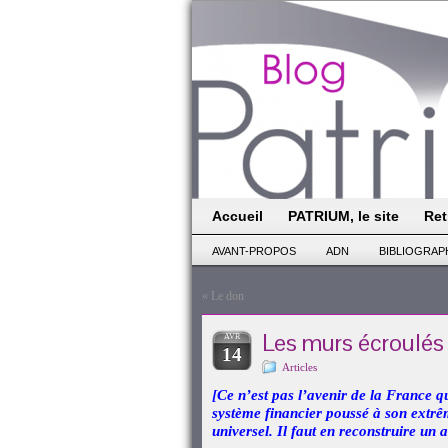
Accueil
PATRIUM, le site
Ret
AVANT-PROPOS
ADN
BIBLIOGRAP
«
Le don
Les murs écroulé
AVR
14
Articles
[Ce n’est pas l’avenir de la France 
système financier poussé à son extrêm
universel. Il faut en reconstruire un a