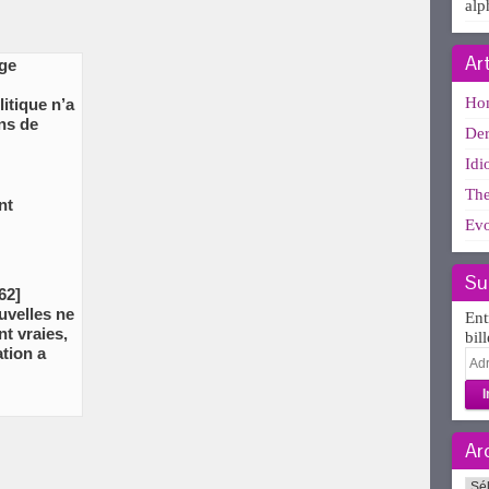
alp
Ar
ge
Ho
litique n’a
ns de
Der
Idi
The
nt
Evo
Su
62]
ouvelles ne
Ent
t vraies,
bil
tion a
Adr
e-
mai
Ar
Arc