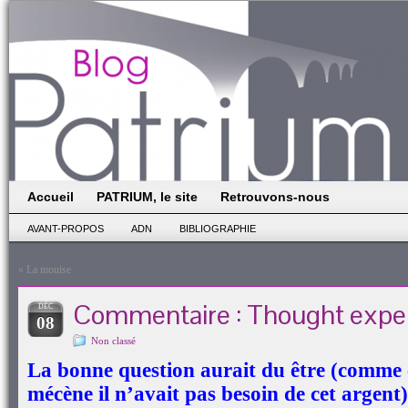
Accueil
PATRIUM, le site
Retrouvons-nous
AVANT-PROPOS
ADN
BIBLIOGRAPHIE
«
La mouise
Commentaire : Thought expe
DÉC
08
Non classé
La bonne question aurait du être (comme c
mécène il n’avait pas besoin de cet argent