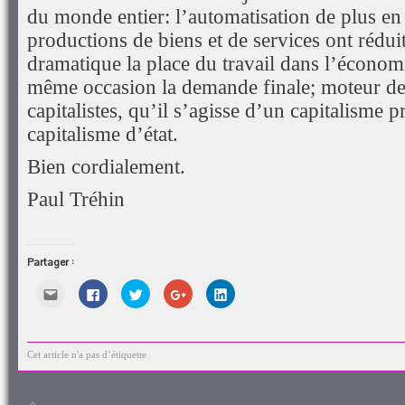
du monde entier: l’automatisation de plus en
productions de biens et de services ont rédui
dramatique la place du travail dans l’économ
même occasion la demande finale; moteur d
capitalistes, qu’il s’agisse d’un capitalisme 
capitalisme d’état.
Bien cordialement.
Paul Tréhin
Partager :
Cliquez
Cliquez
Cliquez
Cliquez
Cliquez
pour
pour
pour
pour
pour
envoyer
partager
partager
partager
partager
par
sur
sur
sur
sur
e-
Facebook(ouvre
Twitter(ouvre
Google+
LinkedIn(ouvre
mail
dans
dans
(ouvre
dans
à
une
une
dans
une
Cet article n'a pas d’étiquette
un
nouvelle
nouvelle
une
nouvelle
ami(ouvre
fenêtre)
fenêtre)
nouvelle
fenêtre)
dans
fenêtre)
une