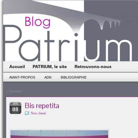
Accueil
PATRIUM, le site
Retrouvons-nous
AVANT-PROPOS
ADN
BIBLIOGRAPHIE
«
Electeurs
Bis repetita
AVR
08
Non classé