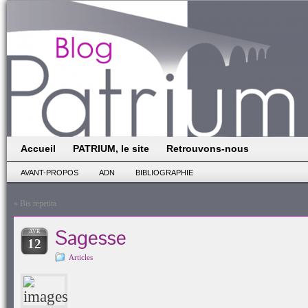
Accueil
PATRIUM, le site
Retrouvons-nous
AVANT-PROPOS
ADN
BIBLIOGRAPHIE
«
Bis repetita
Sagesse
AVR
12
Articles