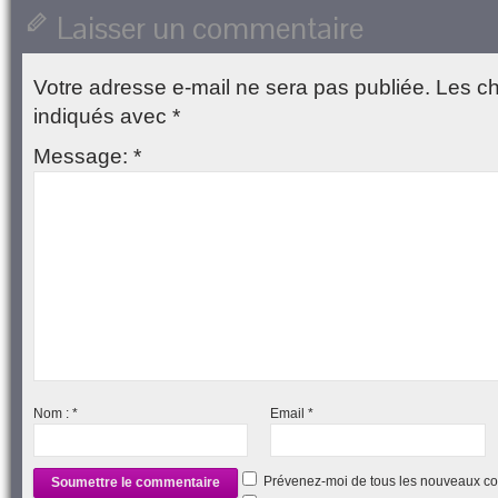
une
Laisser un commentaire
nouvelle
fenêtre)
Votre adresse e-mail ne sera pas publiée.
Les ch
indiqués avec
*
Message:
*
Nom :
*
Email
*
Prévenez-moi de tous les nouveaux co