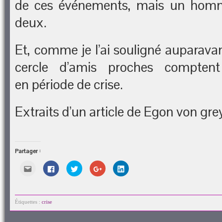
de ces événements, mais un homm
deux.
Et, comme je l’ai souligné auparavant
cercle d’amis proches compten
en période de crise.
Extraits d’un article de Egon von g
Partager :
Cliquez
Cliquez
Cliquez
Cliquez
Cliquez
pour
pour
pour
pour
pour
envoyer
partager
partager
partager
partager
par
sur
sur
sur
sur
e-
Facebook(ouvre
Twitter(ouvre
Google+
LinkedIn(ouvre
mail
dans
dans
(ouvre
dans
à
une
une
dans
une
Étiquettes :
crise
un
nouvelle
nouvelle
une
nouvelle
ami(ouvre
fenêtre)
fenêtre)
nouvelle
fenêtre)
dans
fenêtre)