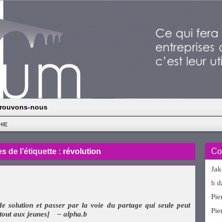
rouvons-nous
HIE
Co
s de l’étiquette :
révolution
Ja
h
d
Pi
de solution et passer par la voie du partage qui seule peut
Pi
rtout aux jeunes] – alpha.b