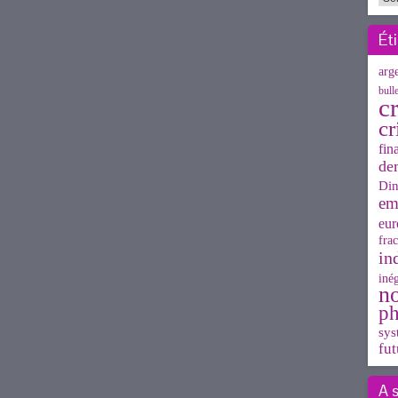
Ét
arg
bull
cr
cr
fin
de
Din
em
eur
frac
in
inég
n
ph
sys
fut
A 