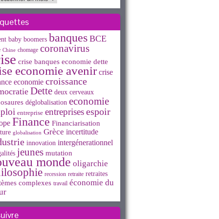
iquettes
banques
BCE
ent
baby boomers
coronavirus
e
chomage
Chine
ise
crise banques economie dette
ise economie avenir
crise
croissance
ance economie
Dette
mocratie
deux cerveaux
economie
osaures
déglobalisation
espoir
ploi
entreprises
entreprise
Finance
ope
Financiarisation
Grèce
incertitude
ture
globalisation
dustrie
intergénerationnel
innovation
jeunes
mutation
alités
ouveau monde
oligarchie
ilosophie
retraites
recession
retraite
économie du
tèmes complexes
travail
ur
suivre