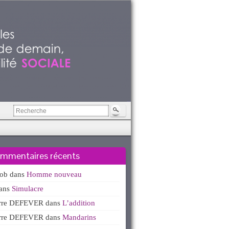
mmentaires récents
kob
dans
Homme nouveau
ans
Simulacre
erre DEFEVER
dans
L’addition
erre DEFEVER
dans
Mandarins