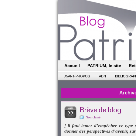
Accueil
PATRIUM, le site
Ret
AVANT-PROPOS
ADN
BIBLIOGRAP
Archive
Brève de blog
JAN
22
Non classé
[ il faut tenter d’empécher ce type 
donner des perspectives d’avenir, su