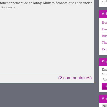
alp
 fonctionnement de ce lobby Militaro économique et financier
e désormais …
Ar
Ho
Der
Idi
The
Evo
uvre
Su
Ent
uvre
bil
(2 commentaires)
Adr
e-
mai
Ar
Arc