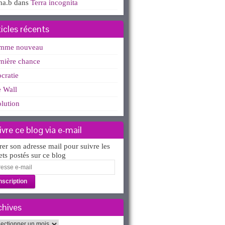
ha.b
dans
Terra incognita
ticles récents
mme nouveau
nière chance
ocratie
 Wall
lution
ivre ce blog via e-mail
rer son adresse mail pour suivre les
lets postés sur ce blog
esse
l
chives
hives