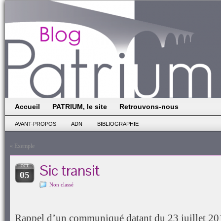
Accueil
PATRIUM, le site
Retrouvons-nous
AVANT-PROPOS
ADN
BIBLIOGRAPHIE
«
Exemple
Sic transit
OCT
05
Non classé
Rappel d’un communiqué datant du 23 juillet 20