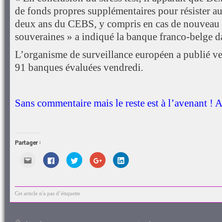
de fonds propres supplémentaires pour résister au
deux ans du CEBS, y compris en cas de nouveau c
souveraines » a indiqué la banque franco-belge
L’organisme de surveillance européen a publié ven
91 banques évaluées vendredi.
Sans commentaire mais le reste est à l’avenant ! 
Partager :
Cliquez
Cliquez
Cliquez
Cliquez
Cliquez
pour
pour
pour
pour
pour
envoyer
partager
partager
partager
partager
par
sur
sur
sur
sur
e-
Facebook(ouvre
Twitter(ouvre
Google+
LinkedIn(ouvre
mail
dans
dans
(ouvre
dans
à
une
une
dans
une
Cet article n'a pas d’étiquette
un
nouvelle
nouvelle
une
nouvelle
ami(ouvre
fenêtre)
fenêtre)
nouvelle
fenêtre)
dans
fenêtre)
une