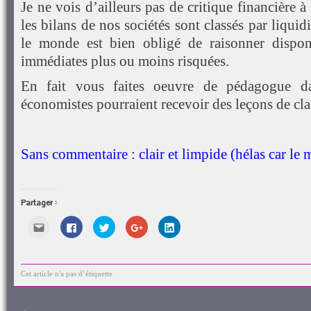
Je ne vois d’ailleurs pas de critique financière 
les bilans de nos sociétés sont classés par liquidi
le monde est bien obligé de raisonner dispon
immédiates plus ou moins risquées.
En fait vous faites oeuvre de pédagogue 
économistes pourraient recevoir des leçons de cla
Sans commentaire : clair et limpide (hélas car le ma
Partager :
Cliquez
Cliquez
Cliquez
Cliquez
Cliquez
pour
pour
pour
pour
pour
envoyer
partager
partager
partager
partager
par
sur
sur
sur
sur
e-
Facebook(ouvre
Twitter(ouvre
Google+
LinkedIn(ouvre
mail
dans
dans
(ouvre
dans
à
une
une
dans
une
Cet article n'a pas d’étiquette
un
nouvelle
nouvelle
une
nouvelle
ami(ouvre
fenêtre)
fenêtre)
nouvelle
fenêtre)
dans
fenêtre)
une