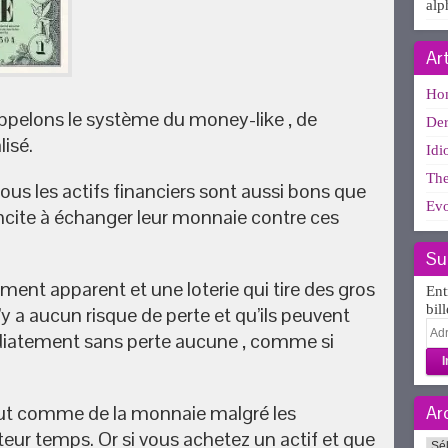
alp
Ar
Ho
ppelons le système du money-like , de
Der
isé.
Idi
The
ous les actifs financiers sont aussi bons que
Evo
incite à échanger leur monnaie contre ces
Su
ement apparent et une loterie qui tire des gros
Ent
bil
 n’y a aucun risque de perte et qu’ils peuvent
Adr
diatement sans perte aucune , comme si
e-
mai
 vaut comme de la monnaie malgré les
Ar
cteur temps. Or si vous achetez un actif et que
Arc