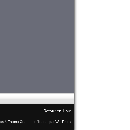
Retour en Haut
ss
&
Thème Graphene
. Traduit par
Wp Trads
.