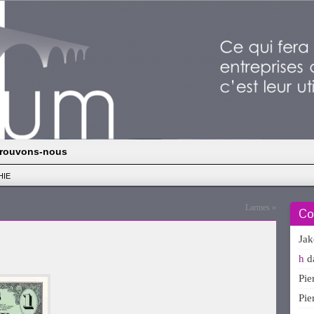
rouvons-nous
HIE
Larmes
»
Co
Ja
h
d
Pi
Pi