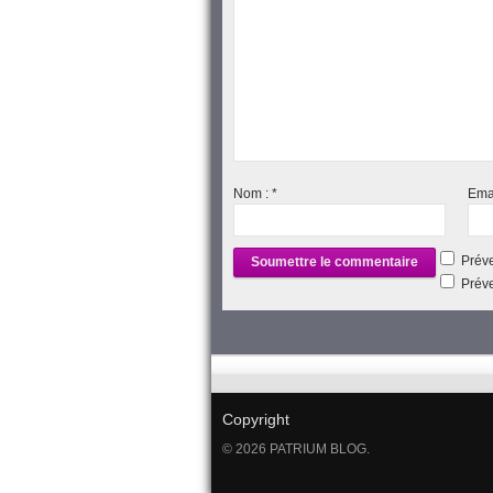
Nom :
*
Ema
Préve
Préve
Copyright
© 2026 PATRIUM BLOG.