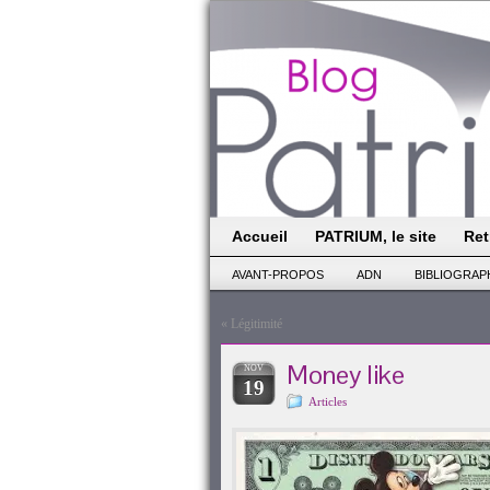
Accueil
PATRIUM, le site
Ret
AVANT-PROPOS
ADN
BIBLIOGRAP
«
Légitimité
Money like
NOV
19
Articles