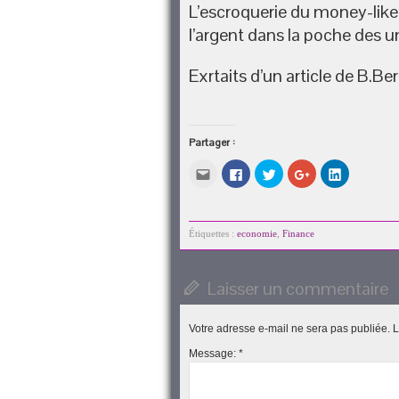
L’escroquerie du money-like
l’argent dans la poche des u
Exrtaits d’un article de B.B
Partager :
Cliquez
Cliquez
Cliquez
Cliquez
Cliquez
pour
pour
pour
pour
pour
envoyer
partager
partager
partager
partager
par
sur
sur
sur
sur
e-
Facebook(ouvre
Twitter(ouvre
Google+
LinkedIn(o
mail
dans
dans
(ouvre
dans
à
une
une
dans
une
Étiquettes :
economie
,
Finance
un
nouvelle
nouvelle
une
nouvelle
ami(ouvre
fenêtre)
fenêtre)
nouvelle
fenêtre)
dans
fenêtre)
une
Laisser un commentaire
nouvelle
fenêtre)
Votre adresse e-mail ne sera pas publiée.
L
Message:
*