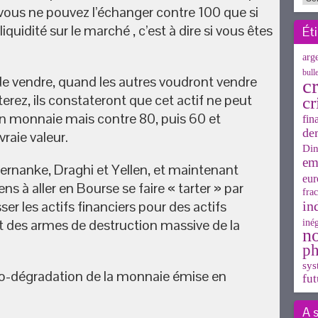
 vous ne pouvez l’échanger contre 100 que si
iquidité sur le marché , c’est à dire si vous êtes
Ét
arg
bull
de vendre, quand les autres voudront vendre
cr
erez, ils constateront que cet actif ne peut
cr
n monnaie mais contre 80, puis 60 et
fin
de
vraie valeur.
Din
em
ernanke, Draghi et Yellen, et maintenant
eur
ns à aller en Bourse se faire « tarter » par
frac
ser les actifs financiers pour des actifs
in
t des armes de destruction massive de la
inég
n
ph
sys
bio-dégradation de la monnaie émise en
fut
A 