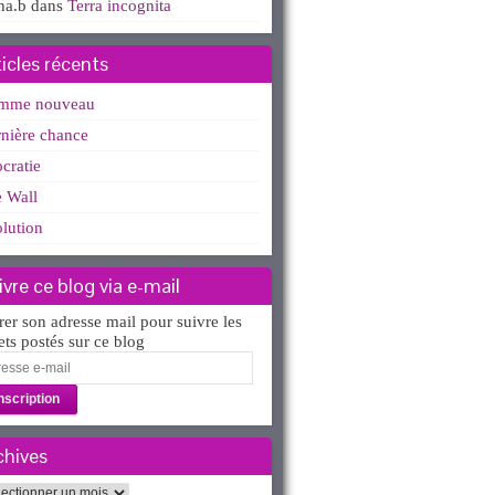
ha.b
dans
Terra incognita
ticles récents
mme nouveau
nière chance
ocratie
 Wall
lution
ivre ce blog via e-mail
rer son adresse mail pour suivre les
lets postés sur ce blog
esse
l
chives
hives