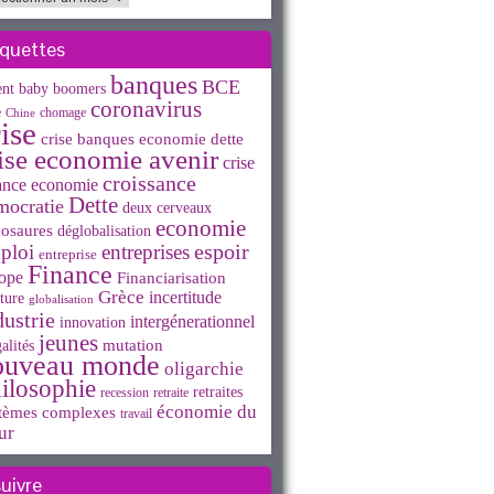
iquettes
banques
BCE
ent
baby boomers
coronavirus
e
chomage
Chine
ise
crise banques economie dette
ise economie avenir
crise
croissance
ance economie
Dette
mocratie
deux cerveaux
economie
osaures
déglobalisation
espoir
ploi
entreprises
entreprise
Finance
ope
Financiarisation
Grèce
incertitude
ture
globalisation
dustrie
intergénerationnel
innovation
jeunes
mutation
alités
ouveau monde
oligarchie
ilosophie
retraites
recession
retraite
économie du
tèmes complexes
travail
ur
suivre