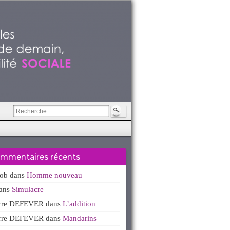
mmentaires récents
kob
dans
Homme nouveau
ans
Simulacre
erre DEFEVER
dans
L’addition
erre DEFEVER
dans
Mandarins