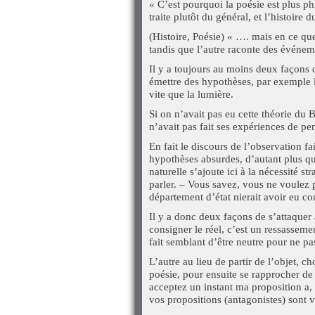
« C’est pourquoi la poésie est plus phi
traite plutôt du général, et l’histoire d
(Histoire, Poésie) « …. mais en ce qu
tandis que l’autre raconte des événeme
Il y a toujours au moins deux façons d
émettre des hypothèses, par exemple l
vite que la lumière.
Si on n’avait pas eu cette théorie du
n’avait pas fait ses expériences de pe
En fait le discours de l’observation fa
hypothèses absurdes, d’autant plus qu
naturelle s’ajoute ici à la nécessité 
parler. – Vous savez, vous ne voulez p
département d’état nierait avoir eu c
Il y a donc deux façons de s’attaquer 
consigner le réel, c’est un ressassemen
fait semblant d’être neutre pour ne pas
L’autre au lieu de partir de l’objet, 
poésie, pour ensuite se rapprocher de l
acceptez un instant ma proposition a,
vos propositions (antagonistes) sont v