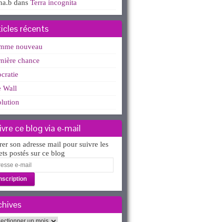
ha.b
dans
Terra incognita
ticles récents
mme nouveau
nière chance
ocratie
 Wall
lution
ivre ce blog via e-mail
rer son adresse mail pour suivre les
lets postés sur ce blog
esse
l
chives
hives