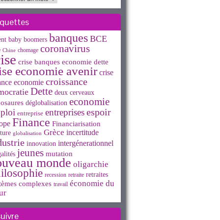
iquettes
banques
BCE
ent
baby boomers
coronavirus
e
chomage
Chine
ise
crise banques economie dette
ise economie avenir
crise
croissance
ance economie
Dette
mocratie
deux cerveaux
economie
osaures
déglobalisation
espoir
ploi
entreprises
entreprise
Finance
ope
Financiarisation
Grèce
incertitude
ture
globalisation
dustrie
intergénerationnel
innovation
jeunes
mutation
alités
ouveau monde
oligarchie
ilosophie
retraites
recession
retraite
économie du
tèmes complexes
travail
ur
suivre