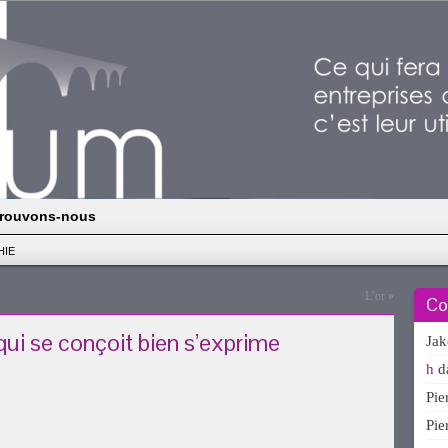
rouvons-nous
HIE
L’or
»
Co
ui se conçoit bien s’exprime
Ja
h
d
Pi
Pi