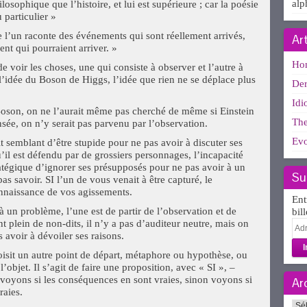
alp
losophique que l’histoire, et lui est supérieure ; car la poésie
u particulier »
e l’un raconte des événements qui sont réellement arrivés,
Ar
nt qui pourraient arriver. »
Ho
e voir les choses, une qui consiste à observer et l’autre à
’idée du Boson de Higgs, l’idée que rien ne se déplace plus
Der
Idi
 Boson, on ne l’aurait même pas cherché de même si Einstein
The
nsée, on n’y serait pas parvenu par l’observation.
Evo
it semblant d’être stupide pour ne pas avoir à discuter ses
’il est défendu par de grossiers personnages, l’incapacité
stratégique d’ignorer ses présupposés pour ne pas avoir à un
Su
as savoir. SI l’un de vous venait à être capturé, le
onnaissance de vos agissements.
Ent
à un problème, l’une est de partir de l’observation et de
bil
t plein de non-dits, il n’y a pas d’auditeur neutre, mais on
Adr
 avoir à dévoiler ses raisons.
e-
mai
choisit un autre point de départ, métaphore ou hypothèse, ou
’objet. Il s’agit de faire une proposition, avec « SI », –
 voyons si les conséquences en sont vraies, sinon voyons si
Ar
raies.
Arc