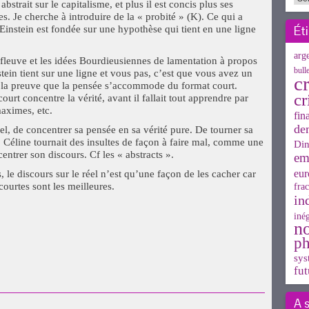
bstrait sur le capitalisme, et plus il est concis plus ses
es. Je cherche à introduire de la « probité » (K). Ce qui a
Ét
Einstein est fondée sur une hypothèse qui tient en une ligne
arg
-fleuve et les idées Bourdieusiennes de lamentation à propos
bull
tein tient sur une ligne et vous pas, c’est que vous avez un
cr
 la preuve que la pensée s’accommode du format court.
cr
urt concentre la vérité, avant il fallait tout apprendre par
aximes, etc.
fin
de
iel, de concentrer sa pensée en sa vérité pure. De tourner sa
 Céline tournait des insultes de façon à faire mal, comme une
Din
centrer son discours. Cf les « abstracts ».
em
eur
le discours sur le réel n’est qu’une façon de les cacher car
courtes sont les meilleures.
frac
in
inég
n
ph
sys
fut
uvre
A 