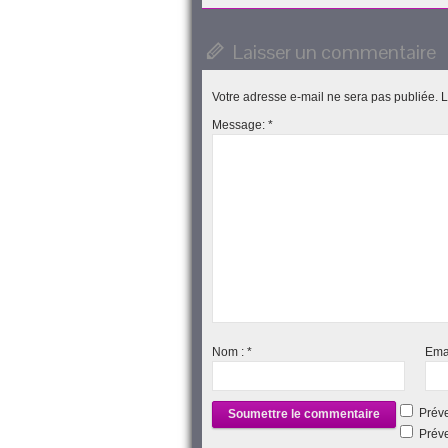
un
nouvelle
nouvelle
une
nouvelle
ami(ouvre
fenêtre)
fenêtre)
nouvelle
fenêtre)
dans
fenêtre)
une
Laisser un commentaire
nouvelle
fenêtre)
Votre adresse e-mail ne sera pas publiée.
L
Message:
*
Nom :
*
Ema
Préve
Préve