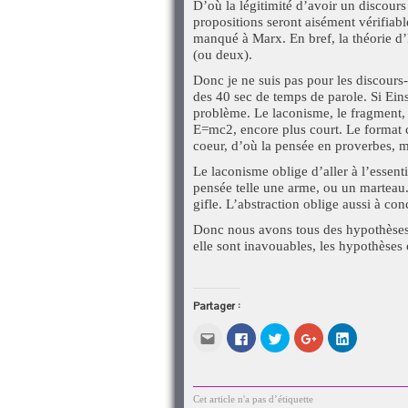
D’où la légitimité d’avoir un discours a
propositions seront aisément vérifiabl
manqué à Marx. En bref, la théorie d’
(ou deux).
Donc je ne suis pas pour les discours
des 40 sec de temps de parole. Si Eins
problème. Le laconisme, le fragment,
E=mc2, encore plus court. Le format co
coeur, d’où la pensée en proverbes, m
Le laconisme oblige d’aller à l’essent
pensée telle une arme, ou un marteau.
gifle. L’abstraction oblige aussi à con
Donc nous avons tous des hypothèses, 
elle sont inavouables, les hypothèses 
Partager :
Cliquez
Cliquez
Cliquez
Cliquez
Cliquez
pour
pour
pour
pour
pour
envoyer
partager
partager
partager
partager
par
sur
sur
sur
sur
e-
Facebook(ouvre
Twitter(ouvre
Google+
LinkedIn(o
mail
dans
dans
(ouvre
dans
à
une
une
dans
une
Cet article n'a pas d’étiquette