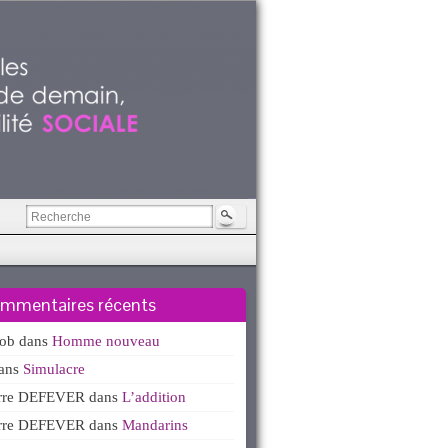
mmentaires récents
kob
dans
Homme nouveau
ans
Simulacre
erre DEFEVER
dans
L’addition
erre DEFEVER
dans
Mandarins