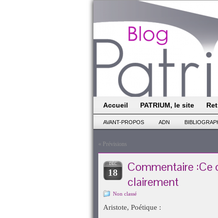
Accueil
PATRIUM, le site
Ret
AVANT-PROPOS
ADN
BIBLIOGRAP
«
Prévisions
Commentaire :Ce q
DÉC
18
clairement
Non classé
Aristote, Poétique :