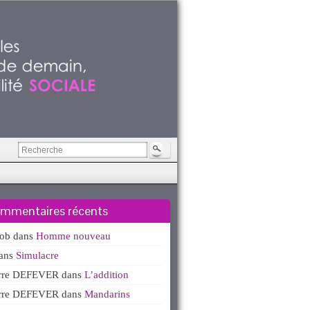
mmentaires récents
kob
dans
Homme nouveau
ans
Simulacre
erre DEFEVER
dans
L’addition
erre DEFEVER
dans
Mandarins