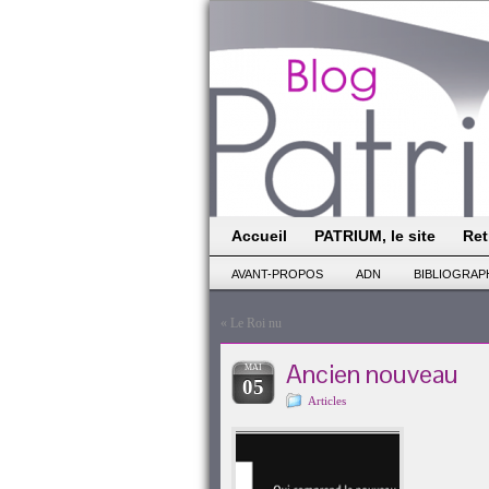
Accueil
PATRIUM, le site
Ret
AVANT-PROPOS
ADN
BIBLIOGRAP
«
Le Roi nu
Ancien nouveau
MAI
05
Articles