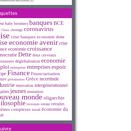
iquettes
banques
BCE
ent
baby boomers
coronavirus
e
chomage
Chine
ise
crise banques economie dette
ise economie avenir
crise
croissance
ance economie
Dette
mocratie
deux cerveaux
economie
osaures
déglobalisation
espoir
ploi
entreprises
entreprise
Finance
ope
Financiarisation
Grèce
incertitude
ture
globalisation
dustrie
intergénerationnel
innovation
jeunes
mutation
alités
ouveau monde
oligarchie
ilosophie
retraites
recession
retraite
économie du
tèmes complexes
travail
ur
suivre