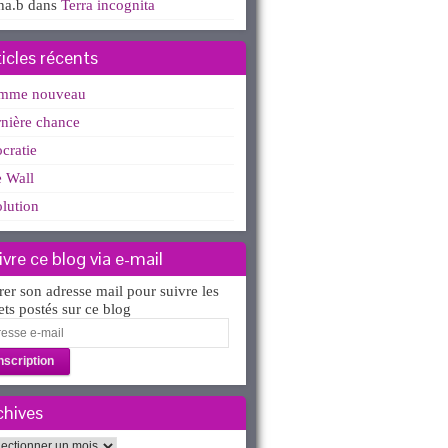
ha.b
dans
Terra incognita
ticles récents
mme nouveau
nière chance
ocratie
 Wall
lution
ivre ce blog via e-mail
rer son adresse mail pour suivre les
lets postés sur ce blog
esse
l
chives
hives