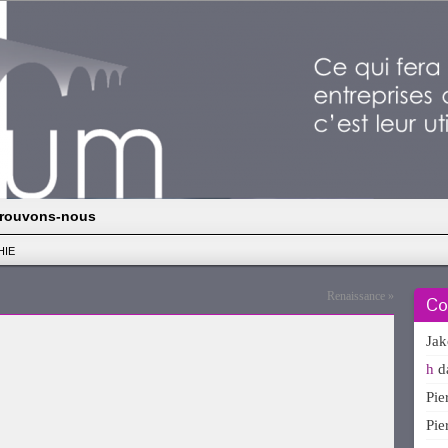
rouvons-nous
HIE
Renaissance
»
Co
Ja
h
d
Pi
Pi