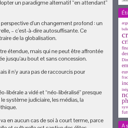
adopter un paradigme alternatif “en attendant”
Ét
a perspective d’un changement profond : un
arg
lle, – c’est-à-dire autosuffisante. Ce
bull
cr
aire de la globalisation.
cr
fin
 être étendue, mais qui ne peut être affrontée
de
tée jusqu’au bout et sans concession.
Din
em
ais il n’y aura pas de raccourcis pour
eur
frac
in
inég
o-libérale a vidé et “néo-libéralisé” presque
n
 le système judiciaire, les médias, la
ph
éthique.
sys
fut
va en aucun cas de soi à court terme, parce
A 
lle et culturelle est captive des élites.