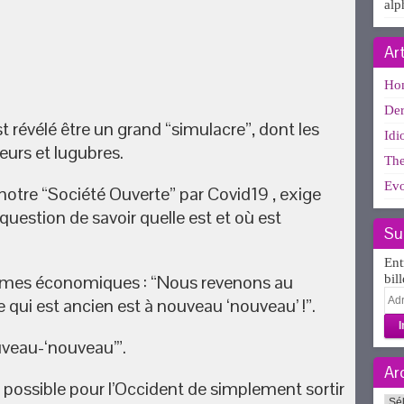
alp
Ar
Ho
Der
 révélé être un grand “simulacre”, dont les
Idi
teurs et lugubres.
The
Evo
notre “Société Ouverte” par Covid19 , exige
uestion de savoir quelle est et où est
Su
Ent
ermes économiques : “Nous revenons au
bil
Adr
e qui est ancien est à nouveau ‘nouveau’ !”.
e-
mai
uveau-‘nouveau’”.
Ar
as possible pour l’Occident de simplement sortir
Arc