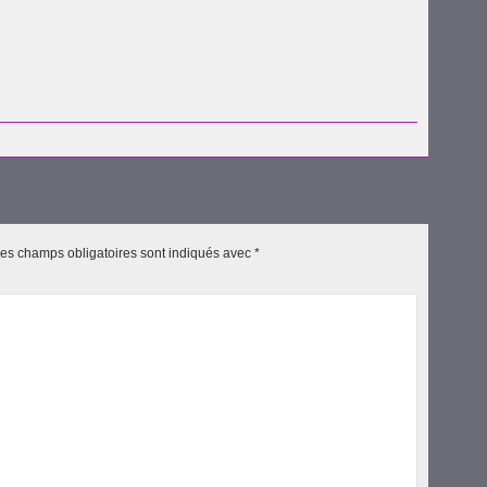
uvre
es champs obligatoires sont indiqués avec
*