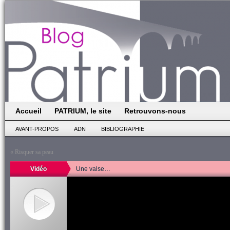
Accueil
PATRIUM, le site
Retrouvons-nous
AVANT-PROPOS
ADN
BIBLIOGRAPHIE
«
Risquer sa peau
Vidéo
Une valse…