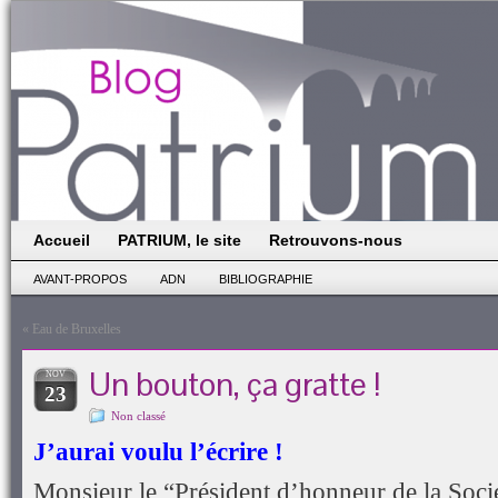
Accueil
PATRIUM, le site
Retrouvons-nous
AVANT-PROPOS
ADN
BIBLIOGRAPHIE
«
Eau de Bruxelles
Un bouton, ça gratte !
NOV
23
Non classé
J’aurai voulu l’écrire !
Monsieur le “Président d’honneur de la Soci