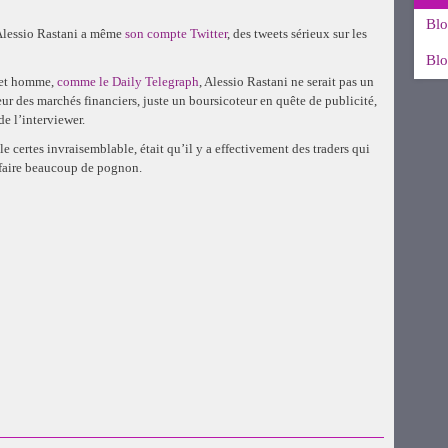
Blo
. Alessio Rastani a même
son compte Twitter
, des tweets sérieux sur les
Blo
 cet homme,
comme le Daily Telegraph
, Alessio Rastani ne serait pas un
eur des marchés financiers, juste un boursicoteur en quête de publicité,
e l’interviewer.
le certes invraisemblable, était qu’il y a effectivement des traders qui
e faire beaucoup de pognon.
uvre