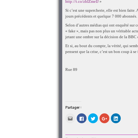
http://t.co/zhIZmeIJ
»
Si c’est une supercherie, elle est bien faite
jours précédents et quelque 7 000 abonnés.
Selon d’autres médias qui ont enquêté sur
« fake », mais pas non plus un véritable act
jetant une ombre sur la décision de la BBC d
Et si, au bout du compte, la vérité, qui semb
pensent que la crise, c’est un bon coup à s
Rue 89
Partager :
Cliquez
Cliquez
Cliquez
Cliquez
Cliquez
pour
pour
pour
pour
pour
envoyer
partager
partager
partager
partager
par
sur
sur
sur
sur
e-
Facebook(ouvre
Twitter(ouvre
Google+
LinkedIn(o
mail
dans
dans
(ouvre
dans