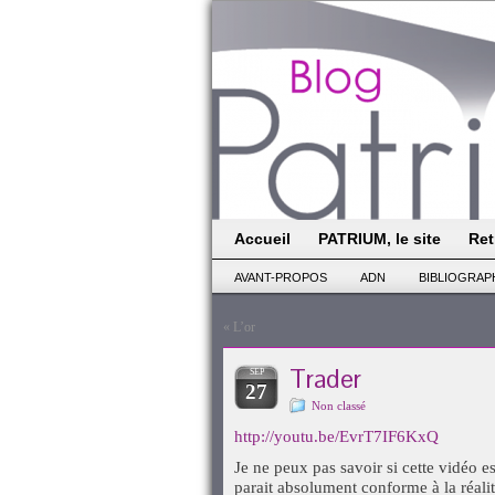
Accueil
PATRIUM, le site
Ret
AVANT-PROPOS
ADN
BIBLIOGRAP
«
L’or
Trader
SEP
27
Non classé
http://youtu.be/EvrT7IF6KxQ
Je ne peux pas savoir si cette vidéo e
parait absolument conforme à la réalit