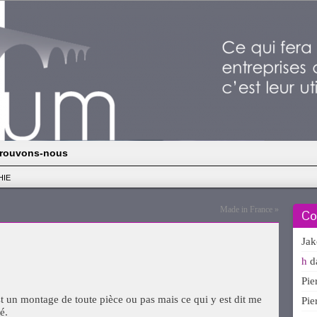
rouvons-nous
HIE
Made in France
»
Co
Ja
h
d
Pi
st un montage de toute pièce ou pas mais ce qui y est dit me
Pi
é.