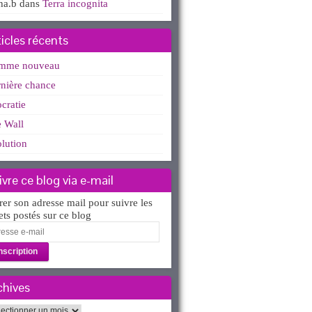
ha.b
dans
Terra incognita
ticles récents
mme nouveau
nière chance
ocratie
 Wall
lution
ivre ce blog via e-mail
rer son adresse mail pour suivre les
lets postés sur ce blog
esse
l
chives
hives