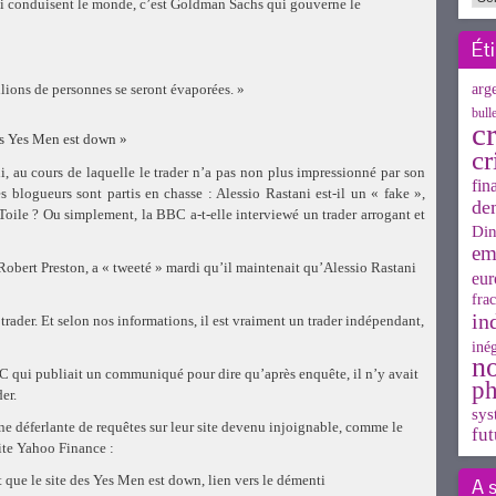
ui conduisent le monde, c’est Goldman Sachs qui gouverne le
Ét
lions de personnes se seront évaporées. »
arg
bull
cr
des Yes Men est down »
cr
di, au cours de laquelle le trader n’a pas non plus impressionné par son
fin
es blogueurs sont partis en chasse : Alessio Rastani est-il un « fake »,
de
ile ? Ou simplement, la BBC a-t-elle interviewé un trader arrogant et
Din
em
obert Preston, a « tweeté » mardi qu’il maintenait qu’Alessio Rastani
eur
frac
in
rader. Et selon nos informations, il est vraiment un trader indépendant,
inég
n
BBC qui publiait un communiqué pour dire qu’après enquête, il n’y avait
ph
er.
sys
ne déferlante de requêtes sur leur site devenu injoignable, comme le
fut
site Yahoo Finance :
t que le site des Yes Men est down, lien vers le démenti
A 