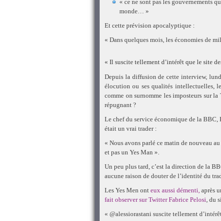
« ce ne sont pas les gouvernements q
monde… »
Et cette prévision apocalyptique :
« Dans quelques mois, les économies de mil
« Il suscite tellement d’intérêt que le site 
Depuis la diffusion de cette interview, lun
élocution ou ses qualités intellectuelles, l
comme on surnomme les imposteurs sur la To
répugnant ?
Le chef du service économique de la BBC, R
était un vrai trader :
« Nous avons parlé ce matin de nouveau au t
et pas un Yes Man ».
Un peu plus tard, c’est la direction de la 
aucune raison de douter de l’identité du trad
Les Yes Men ont
eux aussi démenti,
après u
fait observer sur Twitter Fabrice Pelosi
, du 
« @alessiorastani suscite tellement d’intérê