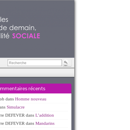
mmentaires récents
kob
dans
Homme nouveau
ans
Simulacre
erre DEFEVER
dans
L’addition
erre DEFEVER
dans
Mandarins