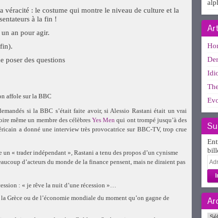
alp
 véracité : le costume qui montre le niveau de culture et la
sentateurs à la fin !
Ar
 un an pour agir.
Ho
in).
Der
me poser des questions
Idi
The
on affole sur la BBC
Evo
demandés si la BBC s’était faite avoir, si Alessio Rastani était un vrai
 Voire même un membre des célèbres
Yes Men
qui ont trompé jusqu’à des
Su
méricain a donné une interview très provocatrice sur BBC-TV, trop crue
Ent
bil
e un « trader indépendant », Rastani a tenu des propos d’un cynisme
Adr
beaucoup d’acteurs du monde de la finance pensent, mais ne diraient pas
e-
mai
cession : « je rêve la nuit d’une récession »…
de la Grèce ou de l’économie mondiale du moment qu’on gagne de
Ar
Arc