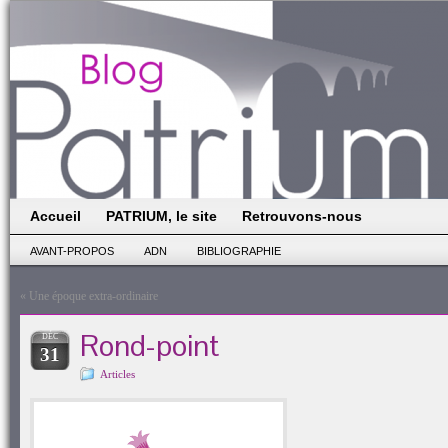
Accueil
PATRIUM, le site
Retrouvons-nous
AVANT-PROPOS
ADN
BIBLIOGRAPHIE
«
Une époque extra-ordinaire
Rond-point
DÉC
31
Articles