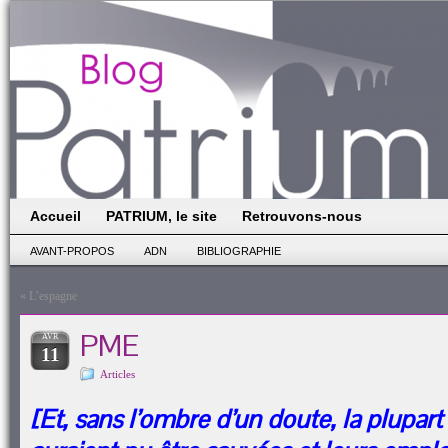
Accueil
PATRIUM, le site
Retrouvons-nous
AVANT-PROPOS
ADN
BIBLIOGRAPHIE
«
L’espagne
PME
AVR
11
Articles
[Et, sans l’ombre d’un doute, la plupar