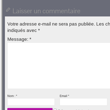
ami(ouvre
fenêtre)
fenêtre)
nouvelle
fenêtre)
dans
fenêtre)
une
Laisser un commentaire
nouvelle
fenêtre)
Votre adresse e-mail ne sera pas publiée.
Les ch
indiqués avec
*
Message:
*
Nom :
*
Email
*