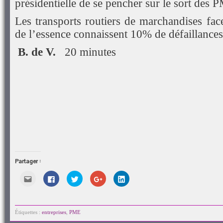
présidentielle de se pencher sur le sort des 
Les transports routiers de marchandises fac
de l’essence connaissent 10% de défaillances
B. de V.
20 minutes
Partager :
Cliquez
Cliquez
Cliquez
Cliquez
Cliquez
pour
pour
pour
pour
pour
envoyer
partager
partager
partager
partager
par
sur
sur
sur
sur
e-
Facebook(ouvre
Twitter(ouvre
Google+
LinkedIn(ouvre
mail
dans
dans
(ouvre
dans
à
une
une
dans
une
Étiquettes :
entreprises
,
PME
un
nouvelle
nouvelle
une
nouvelle