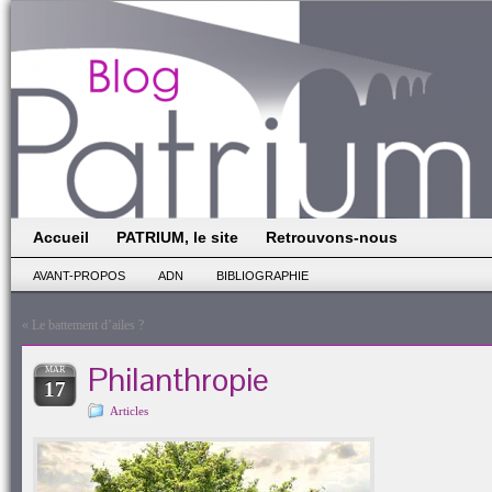
Accueil
PATRIUM, le site
Retrouvons-nous
AVANT-PROPOS
ADN
BIBLIOGRAPHIE
«
Le battement d’ailes ?
Philanthropie
MAR
17
Articles