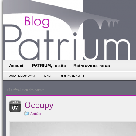
Accueil
PATRIUM, le site
Retrouvons-nous
AVANT-PROPOS
ADN
BIBLIOGRAPHIE
«
La révolution des patates
Occupy
MAR
07
Articles