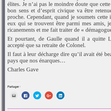
élites. Je n’ai pas le moindre doute que cett
bon sens et d’esprit civique va être retenu
proche. Cependant, quand je soumets cette i
eux qui se trouvent être parmi mes amis, je
ricanements et me fait traiter de « démagogu
Et pourtant, de Gaulle quand il a quitte 
accepté que sa retraite de Colonel.
Il faut à leur décharge dire qu’il avait été 
pays que nos énarques…
Charles Gave
Partager :
Cliquez
Cliquez
Cliquez
Cliquez
Cliquez
pour
pour
pour
pour
pour
envoyer
partager
partager
partager
partager
par
sur
sur
sur
sur
e-
Facebook(ouvre
Twitter(ouvre
Google+
LinkedIn(ouvre
mail
dans
dans
(ouvre
dans