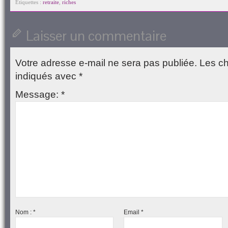
à
une
une
dans
une
Étiquettes :
retraite
,
riches
un
nouvelle
nouvelle
une
nouvelle
ami(ouvre
fenêtre)
fenêtre)
nouvelle
fenêtre)
dans
fenêtre)
une
Laisser un commentaire
nouvelle
fenêtre)
Votre adresse e-mail ne sera pas publiée.
Les ch
indiqués avec
*
Message:
*
Nom :
*
Email
*