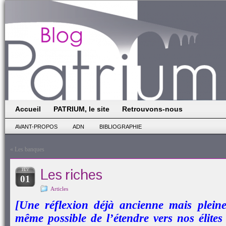
Accueil
PATRIUM, le site
Retrouvons-nous
AVANT-PROPOS
ADN
BIBLIOGRAPHIE
«
Les banques
Les riches
FÉV
01
Articles
[Une réflexion déjà ancienne mais pleine
même possible de l’étendre vers nos élites