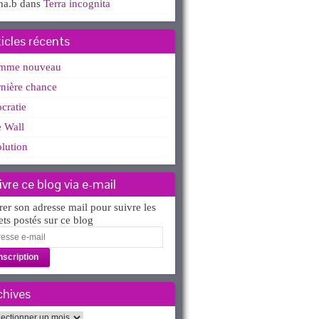
ha.b
dans
Terra incognita
ticles récents
mme nouveau
nière chance
ocratie
 Wall
lution
ivre ce blog via e-mail
rer son adresse mail pour suivre les
lets postés sur ce blog
esse
l
chives
hives