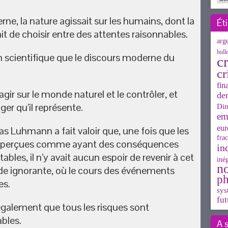
ne, la nature agissait sur les humains, dont la
Ét
it de choisir entre des attentes raisonnables.
arg
bull
on scientifique que le discours moderne du
cr
.
cr
fin
r sur le monde naturel et le contrôler, et
de
ger qu’il représente.
Din
em
eur
s Luhmann a fait valoir que, une fois que les
frac
été perçues comme ayant des conséquences
in
itables, il n’y avait aucun espoir de revenir à cet
inég
n
de ignorante, où le cours des événements
ph
es.
sys
fut
galement que tous les risques sont
bles.
A 