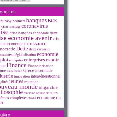
iquettes
banques
BCE
ent
baby boomers
coronavirus
e
chomage
Chine
ise
crise banques economie dette
ise economie avenir
crise
croissance
ance economie
Dette
mocratie
deux cerveaux
economie
osaures
déglobalisation
espoir
ploi
entreprises
entreprise
Finance
ope
Financiarisation
Grèce
incertitude
ture
globalisation
dustrie
intergénerationnel
innovation
jeunes
mutation
alités
ouveau monde
oligarchie
ilosophie
retraites
recession
retraite
économie du
tèmes complexes
travail
ur
suivre