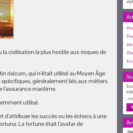
alp
Ar
Ho
Der
Idi
 la civilisation la plus hostile aux risques de
The
Evo
in risicum, qui n’était utilisé au Moyen Âge
Su
 spécifiques, généralement liés aux métiers
Ent
e l’assurance maritime.
bil
Adr
uemment utilisé.
e-
mai
nt d’attribuer les succès ou les échecs à une
Ar
rtuna. La fortune était l’avatar de
Arc