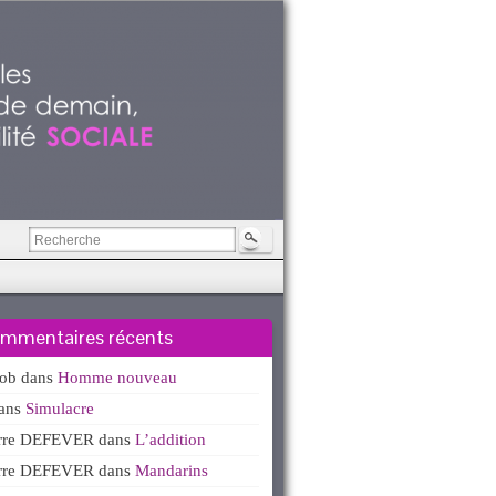
mmentaires récents
kob
dans
Homme nouveau
ans
Simulacre
erre DEFEVER
dans
L’addition
erre DEFEVER
dans
Mandarins