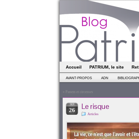
Accueil
PATRIUM, le site
Ret
AVANT-PROPOS
ADN
BIBLIOGRAP
«
Panem et circenses
Le risque
JAN
26
Articles