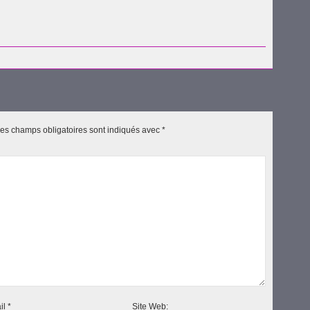
uvre
es champs obligatoires sont indiqués avec
*
il
*
Site Web: