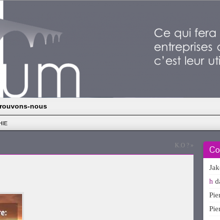
rouvons-nous
HIE
K.O ?
»
Co
Ja
h
d
Pi
Pi