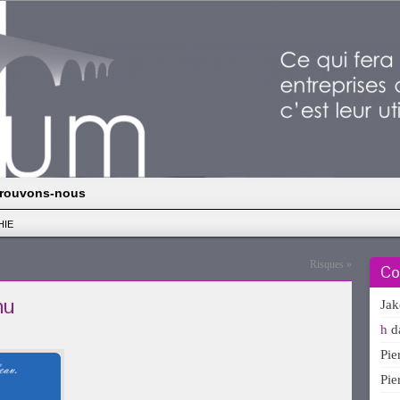
rouvons-nous
HIE
Risques
»
Co
nu
Ja
h
d
Pi
Pi