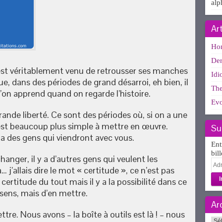
alp
Ar
Ho
Der
 est véritablement venu de retrousser ses manches
Idi
ue, dans des périodes de grand désarroi, eh bien, il
The
n apprend quand on regarde l’histoire.
Evo
ande liberté. Ce sont des périodes où, si on a une
le est beaucoup plus simple à mettre en œuvre.
Su
y a des gens qui viendront avec vous.
Ent
bil
hanger, il y a d’autres gens qui veulent les
Adr
 j’allais dire le mot « certitude », ce n’est pas
e-
certitude du tout mais il y a la possibilité dans ce
mai
sens, mais d’en mettre.
Ar
re. Nous avons – la boîte à outils est là ! – nous
Arc