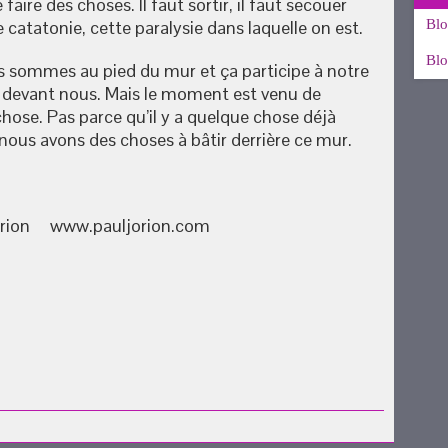
aire des choses. Il faut sortir, il faut secouer
 catatonie, cette paralysie dans laquelle on est.
Blo
Blo
ous sommes au pied du mur et ça participe à notre
r devant nous. Mais le moment est venu de
 chose. Pas parce qu’il y a quelque chose déjà
 nous avons des choses à bâtir derrière ce mur.
 Jorion www.pauljorion.com
uvre