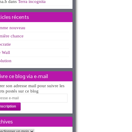
ha.b
dans
Terra incognita
ticles récents
mme nouveau
nière chance
ocratie
 Wall
lution
ivre ce blog via e-mail
rer son adresse mail pour suivre les
lets postés sur ce blog
esse
l
chives
hives