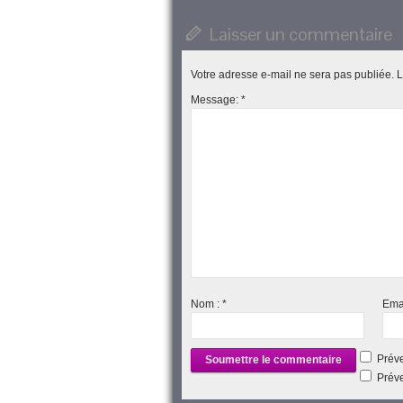
ami(ouvre
fenêtre)
fenêtre)
nouvelle
fenêtre)
dans
fenêtre)
une
Laisser un commentaire
nouvelle
fenêtre)
Votre adresse e-mail ne sera pas publiée.
L
Message:
*
Nom :
*
Ema
Préve
Préve