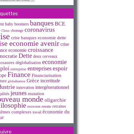
iquettes
banques
BCE
ent
baby boomers
coronavirus
e
chomage
Chine
ise
crise banques economie dette
ise economie avenir
crise
croissance
ance economie
Dette
mocratie
deux cerveaux
economie
osaures
déglobalisation
espoir
ploi
entreprises
entreprise
Finance
ope
Financiarisation
Grèce
incertitude
ture
globalisation
dustrie
intergénerationnel
innovation
jeunes
mutation
alités
ouveau monde
oligarchie
ilosophie
retraites
recession
retraite
économie du
tèmes complexes
travail
ur
suivre