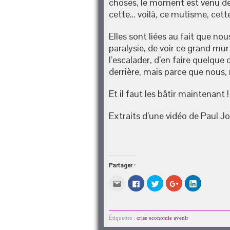
choses, le moment est venu de f
cette… voilà, ce mutisme, cette
Elles sont liées au fait que n
paralysie, de voir ce grand mu
l’escalader, d’en faire quelque
derrière, mais parce que nous,
Et il faut les bâtir maintenant !
Extraits d’une vidéo de Paul
Partager :
Cliquez
Cliquez
Cliquez
Cliquez
Cliquez
pour
pour
pour
pour
pour
envoyer
partager
partager
partager
partager
par
sur
sur
sur
sur
e-
Facebook(ouvre
Twitter(ouvre
Google+
LinkedIn(o
mail
dans
dans
(ouvre
dans
à
une
une
dans
une
Étiquettes :
crise economie avenir
un
nouvelle
nouvelle
une
nouvelle