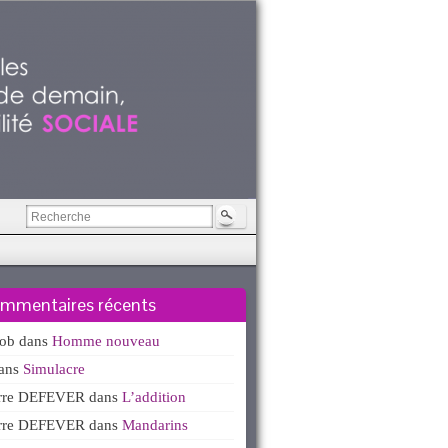
mmentaires récents
kob
dans
Homme nouveau
ans
Simulacre
erre DEFEVER
dans
L’addition
erre DEFEVER
dans
Mandarins