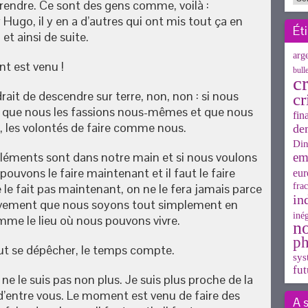
endre. Ce sont des gens comme, voilà :
Hugo, il y en a d’autres qui ont mis tout ça en
Ét
t ainsi de suite.
arg
t est venu !
bull
cr
ait de descendre sur terre, non, non : si nous
cr
aut que nous les fassions nous-mêmes et que nous
fin
e, les volontés de faire comme nous.
de
Din
s éléments sont dans notre main et si nous voulons
em
ouvons le faire maintenant et il faut le faire
eur
 le fait pas maintenant, on ne le fera jamais parce
frac
in
ctivement que nous soyons tout simplement en
inég
omme le lieu où nous pouvons vivre.
n
ph
 faut se dépêcher, le temps compte.
sys
fut
ne le suis pas non plus. Je suis plus proche de la
 d’entre vous. Le moment est venu de faire des
A 