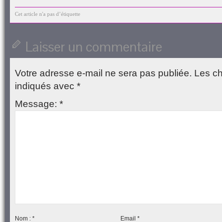
e-
Facebook(ouvre
Twitter(ouvre
Google+
LinkedIn(ouvre
mail
dans
dans
(ouvre
dans
à
une
une
dans
une
Cet article n'a pas d’étiquette
un
nouvelle
nouvelle
une
nouvelle
ami(ouvre
fenêtre)
fenêtre)
nouvelle
fenêtre)
dans
fenêtre)
une
Laisser un commentaire
nouvelle
fenêtre)
Votre adresse e-mail ne sera pas publiée.
Les ch
indiqués avec
*
Message:
*
Nom :
*
Email
*