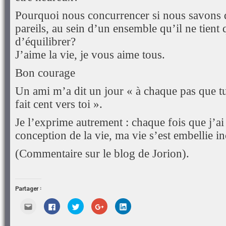
Pourquoi nous concurrencer si nous savons
pareils, au sein d’un ensemble qu’il ne tient
d’équilibrer?
J’aime la vie, je vous aime tous.
Bon courage
Un ami m’a dit un jour « à chaque pas que tu 
fait cent vers toi ».
Je l’exprime autrement : chaque fois que j’a
conception de la vie, ma vie s’est embellie
(Commentaire sur le blog de Jorion).
Partager :
Cliquez
Cliquez
Cliquez
Cliquez
Cliquez
pour
pour
pour
pour
pour
envoyer
partager
partager
partager
partager
par
sur
sur
sur
sur