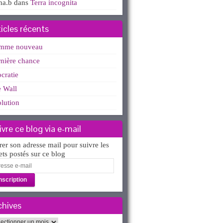
ha.b
dans
Terra incognita
ticles récents
mme nouveau
nière chance
ocratie
 Wall
lution
ivre ce blog via e-mail
rer son adresse mail pour suivre les
lets postés sur ce blog
esse
l
chives
hives