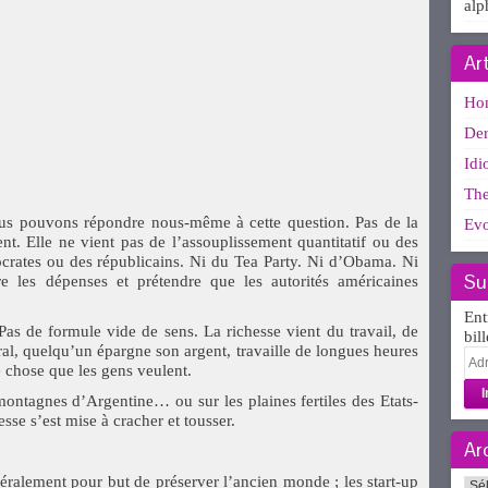
alp
Ar
Ho
Der
Idi
The
ous pouvons répondre nous-même à cette question. Pas de la
Evo
nt. Elle ne vient pas de l’assouplissement quantitatif ou des
rates ou des républicains. Ni du Tea Party. Ni d’Obama. Ni
Su
e les dépenses et prétendre que les autorités américaines
Ent
as de formule vide de sens. La richesse vient du travail, de
bil
ral, quelqu’un épargne son argent, travaille de longues heures
Adr
e chose que les gens veulent.
e-
mai
montagnes d’Argentine… ou sur les plaines fertiles des Etats-
e s’est mise à cracher et tousser.
Ar
néralement pour but de préserver l’ancien monde ; les start-up
Arc