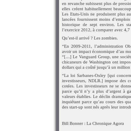
en revanche subissent plus de pressio
elles créent habituellement beaucou
Les Etats-Unis ne produisent plus aut
lancées fournissent moins d’emplo
historique de sept environ. Les s
l’exercice 2012, à comparer avec 4,7
Qu’est-il arrivé ? Les zombies.
“En 2009-2011, l’administration Ob
avoir un impact économique d’au moi
“[…] Le Vanguard Group, une société 
chicaneurs de Washington ont imposé,
dollars qui a coûté jusqu’à un millio
“La loi Sarbanes-Oxley [qui concerne
investisseurs, NDLR.] impose des coû
cotées. Les investisseurs ne se donn
parce qu’il n’y a plus d’argent à g
valeurs établies. Le déclin dramatiq
inquiétant parce qu’au cours des qu
des start-up sont nés après leur intro
Bill Bonner : La Chronique Agora