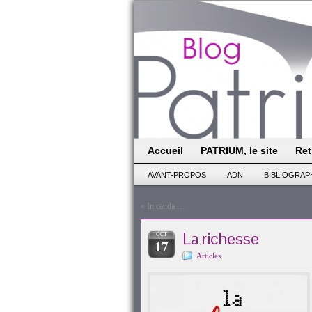
Accueil
PATRIUM, le site
Ret
AVANT-PROPOS
ADN
BIBLIOGRAP
«
In cauda …
La richesse
OCT
17
Articles