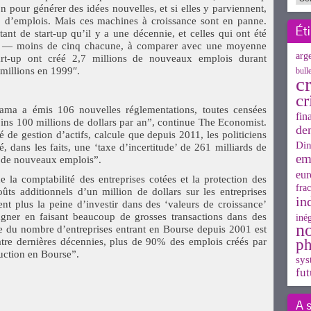
n pour générer des idées nouvelles, et si elles y parviennent,
p d’emplois. Mais ces machines à croissance sont en panne.
Ét
ant de start-up qu’il y a une décennie, et celles qui ont été
is — moins de cinq chacune, à comparer avec une moyenne
arg
tart-up ont créé 2,7 millions de nouveaux emplois durant
 millions en 1999″.
bull
cr
cr
ama a émis 106 nouvelles réglementations, toutes censées
fin
ns 100 millions de dollars par an”, continue The Economist.
de
de gestion d’actifs, calcule que depuis 2011, les politiciens
Din
 dans les faits, une ‘taxe d’incertitude’ de 261 milliards de
em
n de nouveaux emplois”.
eur
 la comptabilité des entreprises cotées et la protection des
frac
ts additionnels d’un million de dollars sur les entreprises
in
ent plus la peine d’investir dans des ‘valeurs de croissance’
agner en faisant beaucoup de grosses transactions dans des
inég
n
ue du nombre d’entreprises entrant en Bourse depuis 2001 est
atre dernières décennies, plus de 90% des emplois créés par
ph
duction en Bourse”.
sys
fut
A 