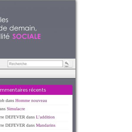
mmentaires récents
kob
dans
Homme nouveau
ans
Simulacre
erre DEFEVER
dans
L’addition
erre DEFEVER
dans
Mandarins