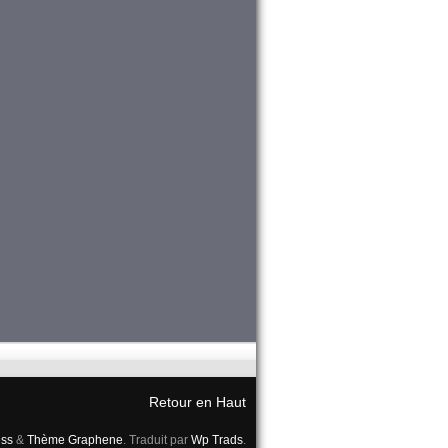
Retour en Haut
ss
&
Thème Graphene
. Traduit par
Wp Trads
.