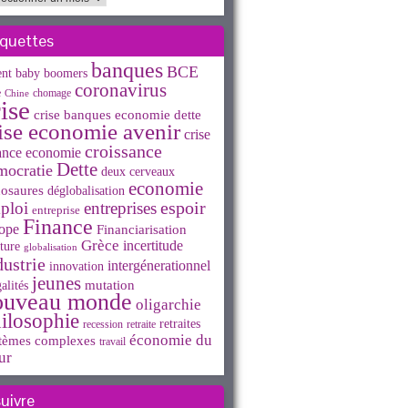
iquettes
banques
BCE
ent
baby boomers
coronavirus
e
chomage
Chine
ise
crise banques economie dette
ise economie avenir
crise
croissance
ance economie
Dette
mocratie
deux cerveaux
economie
osaures
déglobalisation
espoir
ploi
entreprises
entreprise
Finance
ope
Financiarisation
Grèce
incertitude
ture
globalisation
dustrie
intergénerationnel
innovation
jeunes
mutation
alités
ouveau monde
oligarchie
ilosophie
retraites
recession
retraite
économie du
tèmes complexes
travail
ur
suivre