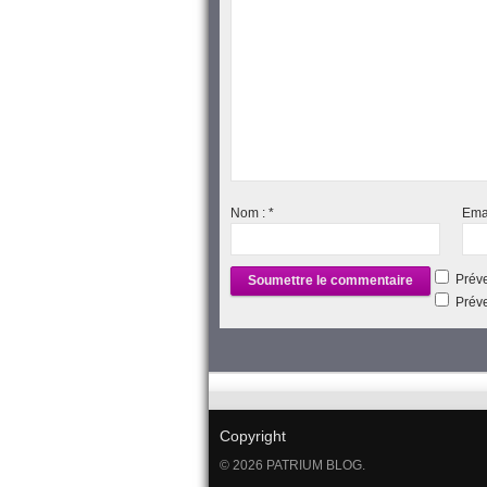
Nom :
*
Ema
Préve
Préve
Copyright
© 2026 PATRIUM BLOG.