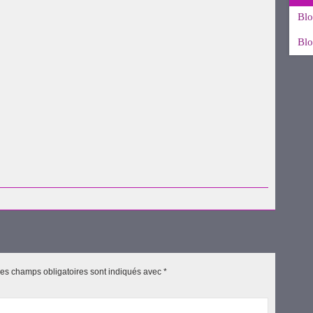
Blo
Blo
uvre
es champs obligatoires sont indiqués avec
*