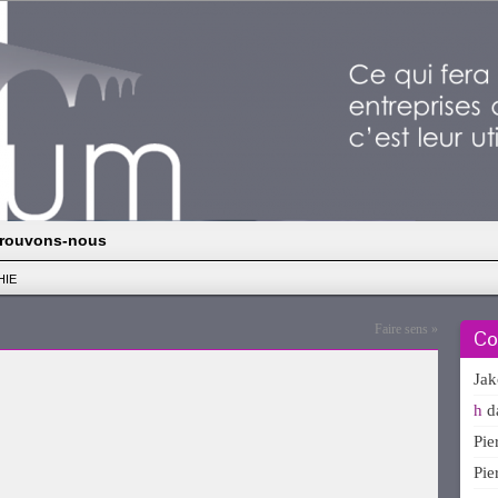
rouvons-nous
HIE
Faire sens
»
Co
Ja
h
d
Pi
Pi