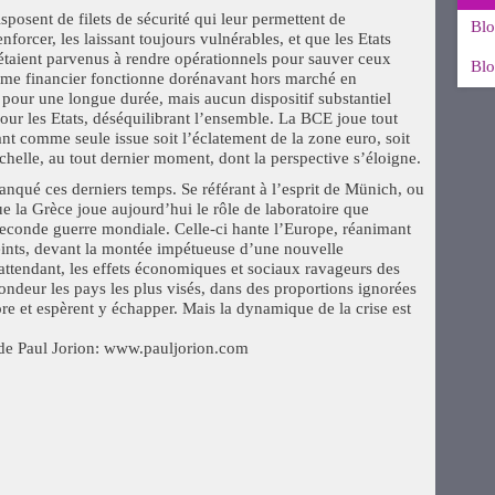
posent de filets de sécurité qui leur permettent de
Blo
nforcer, les laissant toujours vulnérables, et que les Etats
 étaient parvenus à rendre opérationnels pour sauver ceux
Blo
tème financier fonctionne dorénavant hors marché en
pour une longue durée, mais aucun dispositif substantiel
our les Etats, déséquilibrant l’ensemble. La BCE joue tout
sant comme seule issue soit l’éclatement de la zone euro, soit
chelle, au tout dernier moment, dont la perspective s’éloigne.
anqué ces derniers temps. Se référant à l’esprit de Münich, ou
ue la Grèce joue aujourd’hui le rôle de laboratoire que
 seconde guerre mondiale. Celle-ci hante l’Europe, réanimant
eints, devant la montée impétueuse d’une nouvelle
ttendant, les effets économiques et sociaux ravageurs des
ondeur les pays les plus visés, dans des proportions ignorées
re et espèrent y échapper. Mais la dynamique de la crise est
g de Paul Jorion: www.pauljorion.com