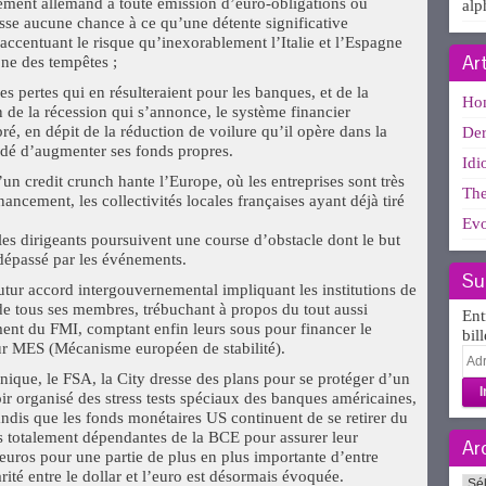
ment allemand à toute émission d’euro-obligations ou
alp
sse aucune chance à ce qu’une détente significative
 accentuant le risque qu’inexorablement l’Italie et l’Espagne
Ar
one des tempêtes ;
 pertes qui en résulteraient pour les banques, et de la
Ho
on de la récession qui s’annonce, le système financier
é, en dépit de la réduction de voilure qu’il opère dans la
Der
andé d’augmenter ses fonds propres.
Idi
un credit crunch hante l’Europe, où les entreprises sont très
The
ncement, les collectivités locales françaises ayant déjà tiré
Evo
 les dirigeants poursuivent une course d’obstacle dont le but
dépassé par les événements.
Su
utur accord intergouvernemental impliquant les institutions de
e tous ses membres, trébuchant à propos du tout aussi
Ent
nt du FMI, comptant enfin leurs sous pour financer le
bil
tur MES (Mécanisme européen de stabilité).
Adr
e-
annique, le FSA, la City dresse des plans pour se protéger d’un
mai
ir organisé des stress tests spéciaux des banques américaines,
tandis que les fonds monétaires US continuent de se retirer du
s totalement dépendantes de la BCE pour assurer leur
Ar
 euros pour une partie de plus en plus importante d’entre
arité entre le dollar et l’euro est désormais évoquée.
Arc