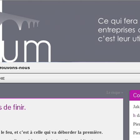
rouvons-nous
HIE
Le risque
»
Co
 de finir.
Ja
h
d
Pi
le feu, et c’est à celle qui va déborder la première.
Pi