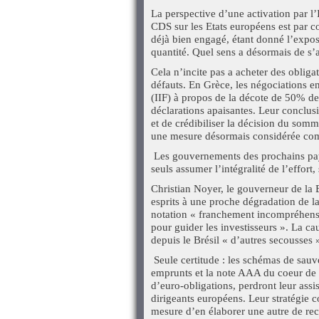
La perspective d’une activation par l
CDS sur les Etats européens est par con
déjà bien engagé, étant donné l’expo
quantité. Quel sens a désormais de s’
Cela n’incite pas a acheter des obligat
défauts. En Grèce, les négociations en
(IIF) à propos de la décote de 50% de
déclarations apaisantes. Leur conclusio
et de crédibiliser la décision du som
une mesure désormais considérée com
Les gouvernements des prochains pays 
seuls assumer l’intégralité de l’effort
Christian Noyer, le gouverneur de la 
esprits à une proche dégradation de la
notation « franchement incompréhensibl
pour guider les investisseurs ». La c
depuis le Brésil « d’autres secousses 
Seule certitude : les schémas de sauv
emprunts et la note AAA du coeur de 
d’euro-obligations, perdront leur ass
dirigeants européens. Leur stratégie c
mesure d’en élaborer une autre de re