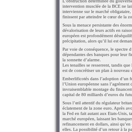
L’obstruction déterminée du gouverne
intervention musclée de la BCE ne lai
intervienne sur le marché obligataire,
finissent par atteindre le cœur de la z
Sous la menace persistante des énormes
dévalorisation de leurs actifs en rais
européen est profondément déséquilibr
précipitation, alors qu’il lui est dem
Par voie de conséquence, le spectre d’
dépendantes des banques pour leur fina
la sonnette d’alarme.
Les tenailles se resserrent, tandis que
est de concrétiser un plan à nouveau 
Emberlificotés dans l’adoption d’un f
l’Union européenne sans l’agrément d
invraisemblable montage du financeme
capital de 80 milliards d’euros du fu
Sous l’œil attentif du régulateur brit
éclatement de la zone euro. Après avo
la Fed en fait autant aux Etats-Unis, 
marché européen, laissant les banque
refinancement en dollars, ainsi qu’en
elles. La possibilité d’un retour à la p