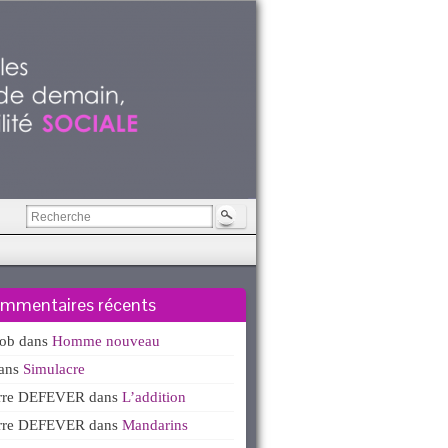
mmentaires récents
kob
dans
Homme nouveau
ans
Simulacre
erre DEFEVER
dans
L’addition
erre DEFEVER
dans
Mandarins