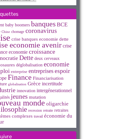
iquettes
banques
BCE
ent
baby boomers
coronavirus
e
chomage
Chine
ise
crise banques economie dette
ise economie avenir
crise
croissance
ance economie
Dette
mocratie
deux cerveaux
economie
osaures
déglobalisation
espoir
ploi
entreprises
entreprise
Finance
ope
Financiarisation
Grèce
incertitude
ture
globalisation
dustrie
intergénerationnel
innovation
jeunes
mutation
alités
ouveau monde
oligarchie
ilosophie
retraites
recession
retraite
économie du
tèmes complexes
travail
ur
suivre