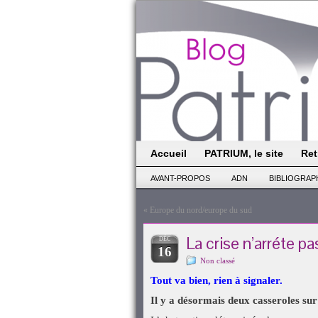
Accueil
PATRIUM, le site
Ret
AVANT-PROPOS
ADN
BIBLIOGRAP
«
Europe du nord/europe du sud
La crise n’arréte pas
DÉC
16
Non classé
Tout va bien, rien à signaler.
Il y a désormais deux casseroles sur 