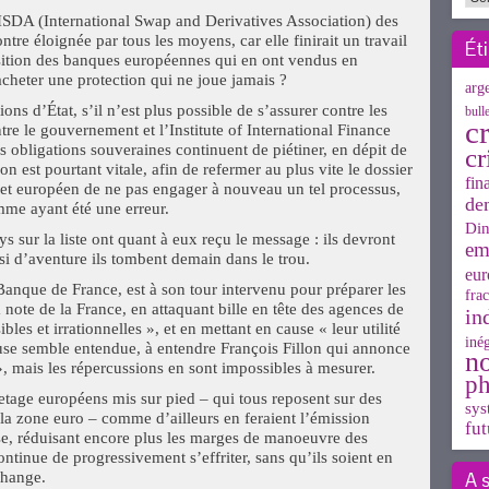
’ISDA (International Swap and Derivatives Association) des
tre éloignée par tous les moyens, car elle finirait un travail
Ét
sition des banques européennes qui en ont vendus en
acheter une protection qui ne joue jamais ?
arg
ions d’État, s’il n’est plus possible de s’assurer contre les
bull
cr
tre le gouvernement et l’Institute of International Finance
s obligations souveraines continuent de piétiner, en dépit de
cr
n est pourtant vitale, afin de refermer au plus vite le dossier
fin
met européen de ne pas engager à nouveau un tel processus,
de
me ayant été une erreur.
Din
sur la liste ont quant à eux reçu le message : ils devront
em
, si d’aventure ils tombent demain dans le trou.
eur
Banque de France, est à son tour intervenu pour préparer les
frac
 note de la France, en attaquant bille en tête des agences de
in
es et irrationnelles », et en mettant en cause « leur utilité
inég
ause semble entendue, à entendre François Fillon qui annonce
n
», mais les répercussions en sont impossibles à mesurer.
ph
etage européens mis sur pied – qui tous reposent sur des
sys
la zone euro – comme d’ailleurs en feraient l’émission
fut
ise, réduisant encore plus les marges de manoeuvre des
ontinue de progressivement s’effriter, sans qu’ils soient en
A 
change.