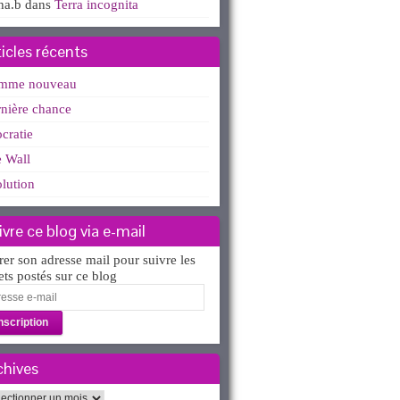
ha.b
dans
Terra incognita
ticles récents
mme nouveau
nière chance
ocratie
 Wall
lution
ivre ce blog via e-mail
rer son adresse mail pour suivre les
lets postés sur ce blog
esse
l
chives
hives