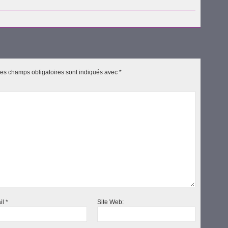
uvre
es champs obligatoires sont indiqués avec
*
il
*
Site Web: