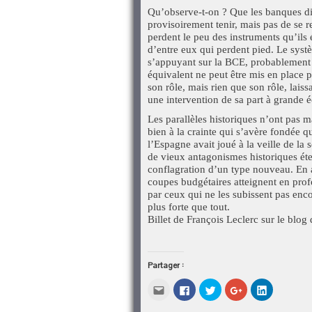
Qu’observe-t-on ? Que les banques dis
provisoirement tenir, mais pas de se re
perdent le peu des instruments qu’ils
d’entre eux qui perdent pied. Le sys
s’appuyant sur la BCE, probablement 
équivalent ne peut être mis en place p
son rôle, mais rien que son rôle, lais
une intervention de sa part à grande é
Les parallèles historiques n’ont pas m
bien à la crainte qui s’avère fondée q
l’Espagne avait joué à la veille de la
de vieux antagonismes historiques ét
conflagration d’un type nouveau. En a
coupes budgétaires atteignent en prof
par ceux qui ne les subissent pas enco
plus forte que tout.
Billet de François Leclerc sur le blo
Partager :
Cliquez
Cliquez
Cliquez
Cliquez
Cliquez
pour
pour
pour
pour
pour
envoyer
partager
partager
partager
partager