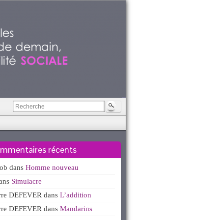
mmentaires récents
kob
dans
Homme nouveau
ans
Simulacre
erre DEFEVER
dans
L’addition
erre DEFEVER
dans
Mandarins