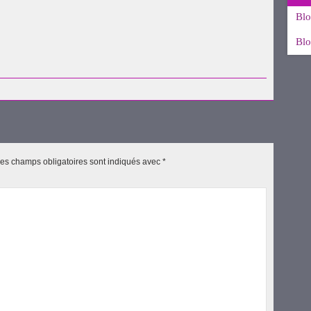
Blo
Blo
uvre
es champs obligatoires sont indiqués avec
*