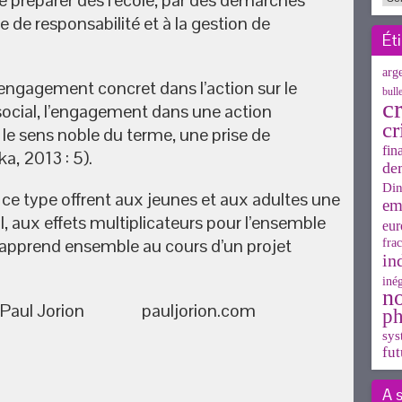
e préparer dès l’école, par des démarches
e de responsabilité et à la gestion de
Ét
arg
 l’engagement concret dans l’action sur le
bull
cr
 social, l’engagement dans une action
cr
s le sens noble du terme, une prise de
fin
a, 2013 : 5).
de
Din
e ce type offrent aux jeunes et aux adultes une
em
, aux effets multiplicateurs pour l’ensemble
eur
apprend ensemble au cours d’un projet
frac
in
inég
n
de Paul Jorion pauljorion.com
ph
sys
fut
A 