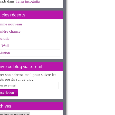
ha.b
dans
Terra incognita
ticles récents
mme nouveau
nière chance
ocratie
 Wall
lution
ivre ce blog via e-mail
rer son adresse mail pour suivre les
lets postés sur ce blog
esse
l
chives
hives