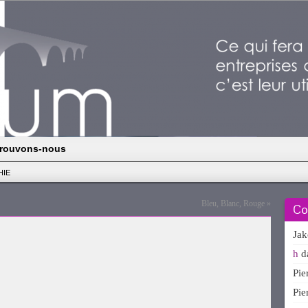
rouvons-nous
HIE
Bleu, Blanc, Rouge
»
Co
Ja
h
d
Pi
Pi