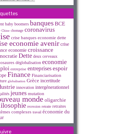
iquettes
banques
BCE
ent
baby boomers
coronavirus
e
chomage
Chine
ise
crise banques economie dette
ise economie avenir
crise
croissance
ance economie
Dette
mocratie
deux cerveaux
economie
osaures
déglobalisation
espoir
ploi
entreprises
entreprise
Finance
ope
Financiarisation
Grèce
incertitude
ture
globalisation
dustrie
intergénerationnel
innovation
jeunes
mutation
alités
ouveau monde
oligarchie
ilosophie
retraites
recession
retraite
économie du
tèmes complexes
travail
ur
suivre