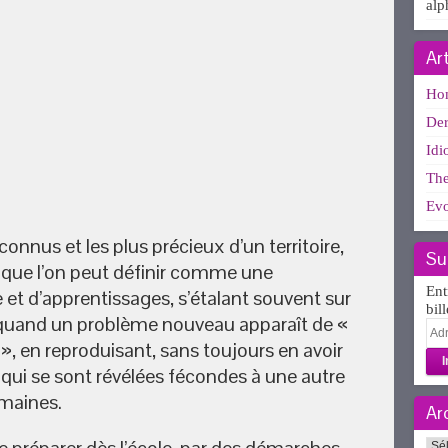
alp
Ar
Ho
Der
Idi
The
Evo
onnus et les plus précieux d’un territoire,
Su
, que l’on peut définir comme une
Ent
 et d’apprentissages, s’étalant souvent sur
bil
quand un problème nouveau apparaît de «
Adr
, en reproduisant, sans toujours en avoir
e-
mai
ui se sont révélées fécondes à une autre
maines.
Ar
Arc