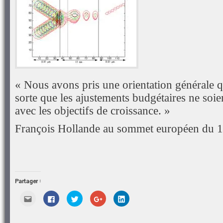
« Nous avons pris une orientation générale qu
sorte que les ajustements budgétaires ne soi
avec les objectifs de croissance. »
François Hollande au sommet européen du 
Partager :
Cliquez
Cliquez
Cliquez
Cliquez
Cliquez
pour
pour
pour
pour
pour
envoyer
partager
partager
partager
partager
par
sur
sur
sur
sur
e-
Facebook(ouvre
Twitter(ouvre
Google+
LinkedIn(ouvre