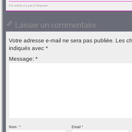
mail
dans
dans
(ouvre
dans
à
une
une
dans
une
Cet article n'a pas d’étiquette
un
nouvelle
nouvelle
une
nouvelle
ami(ouvre
fenêtre)
fenêtre)
nouvelle
fenêtre)
dans
fenêtre)
une
Laisser un commentaire
nouvelle
fenêtre)
Votre adresse e-mail ne sera pas publiée.
Les ch
indiqués avec
*
Message:
*
Nom :
*
Email
*