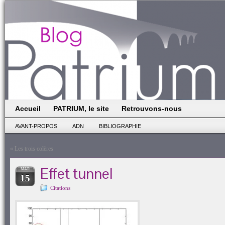
Accueil
PATRIUM, le site
Retrouvons-nous
AVANT-PROPOS
ADN
BIBLIOGRAPHIE
«
Les trois colères
Effet tunnel
MAR
15
Citations