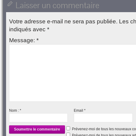
une
Laisser un commentaire
nouvelle
fenêtre)
Votre adresse e-mail ne sera pas publiée.
Les ch
indiqués avec
*
Message:
*
Nom :
*
Email
*
Prévenez-moi de tous les nouveaux co
Prévenez-moi de tous les nouveaux arti