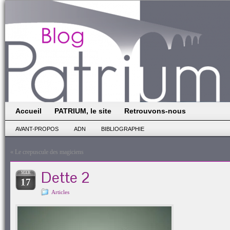
Accueil
PATRIUM, le site
Retrouvons-nous
AVANT-PROPOS
ADN
BIBLIOGRAPHIE
«
Le crepuscule des magiciens
Dette 2
MAR
17
Articles