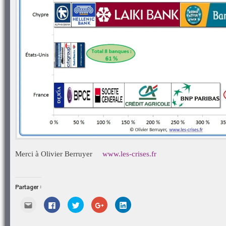
Merci à Olivier Berruyer
www.les-crises.fr
Partager :
Cliquez
Cliquez
Cliquez
Cliquez
Cliquez
pour
pour
pour
pour
pour
envoyer
partager
partager
partager
partager
par
sur
sur
sur
sur