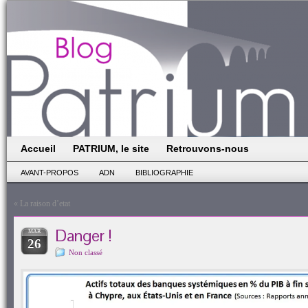
Accueil
PATRIUM, le site
Retrouvons-nous
AVANT-PROPOS
ADN
BIBLIOGRAPHIE
«
La raison d’etat
Danger !
MAR
26
Non classé