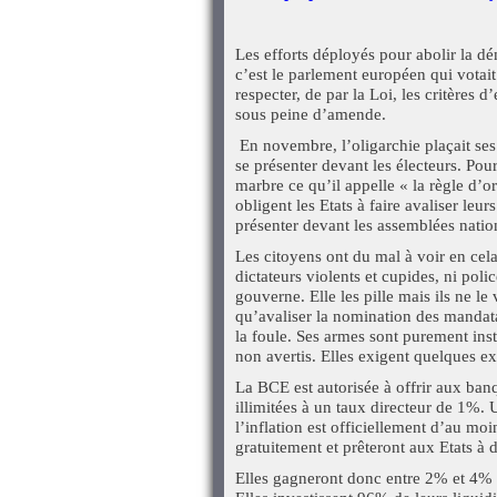
Les efforts déployés pour abolir la d
c’est le parlement européen qui votait 
respecter, de par la Loi, les critères 
sous peine d’amende.
En novembre, l’oligarchie plaçait ses 
se présenter devant les électeurs. Po
marbre ce qu’il appelle « la règle d’o
obligent les Etats à faire avaliser leu
présenter devant les assemblées natio
Les citoyens ont du mal à voir en cela
dictateurs violents et cupides, ni poli
gouverne. Elle les pille mais ils ne le 
qu’avaliser la nomination des mandatai
la foule. Ses armes sont purement inst
non avertis. Elles exigent quelques ex
La BCE est autorisée à offrir aux banq
illimitées à un taux directeur de 1%. 
l’inflation est officiellement d’au 
gratuitement et prêteront aux Etats à 
Elles gagneront donc entre 2% et 4% en