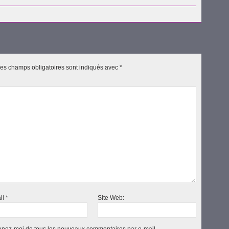
uvre
es champs obligatoires sont indiqués avec
*
il
*
Site Web: