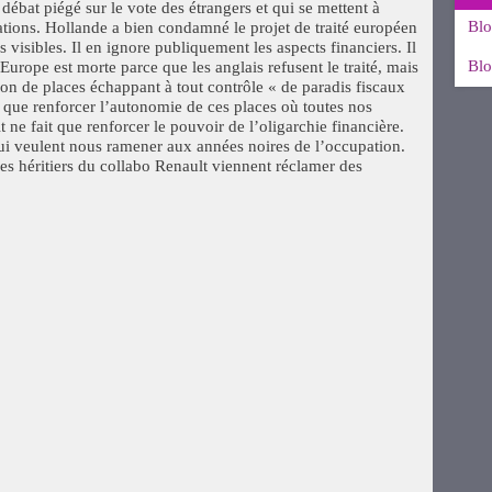
 débat piégé sur le vote des étrangers et qui se mettent à
Blo
rations. Hollande a bien condamné le projet de traité européen
 visibles. Il en ignore publiquement les aspects financiers. Il
Blo
urope est morte parce que les anglais refusent le traité, mais
ion de places échappant à tout contrôle « de paradis fiscaux
it que renforcer l’autonomie de ces places où toutes nos
 ne fait que renforcer le pouvoir de l’oligarchie financière.
ui veulent nous ramener aux années noires de l’occupation.
les héritiers du collabo Renault viennent réclamer des