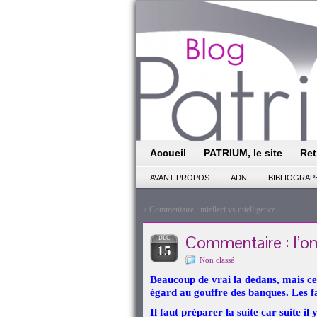
Accueil
PATRIUM, le site
Ret
AVANT-PROPOS
ADN
BIBLIOGRAP
«
Commentaire : intellect vs intelligence
Commentaire : l’om
DÉC
15
Non classé
Beaucoup de vrai la dedans, mais cel
égard au gouffre des banques. Les fa
Il faut préparer la suite car suite il 