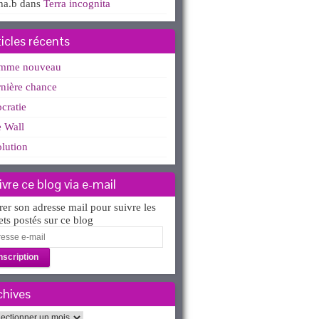
ha.b
dans
Terra incognita
ticles récents
mme nouveau
nière chance
ocratie
 Wall
lution
ivre ce blog via e-mail
rer son adresse mail pour suivre les
lets postés sur ce blog
esse
l
chives
hives