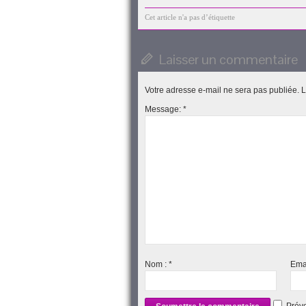
e-
Facebook(ouvre
Twitter(ouvre
Google+
LinkedIn(o
mail
dans
dans
(ouvre
dans
à
une
une
dans
une
Cet article n'a pas d’étiquette
un
nouvelle
nouvelle
une
nouvelle
ami(ouvre
fenêtre)
fenêtre)
nouvelle
fenêtre)
dans
fenêtre)
une
Laisser un commentaire
nouvelle
fenêtre)
Votre adresse e-mail ne sera pas publiée.
L
Message:
*
Nom :
*
Ema