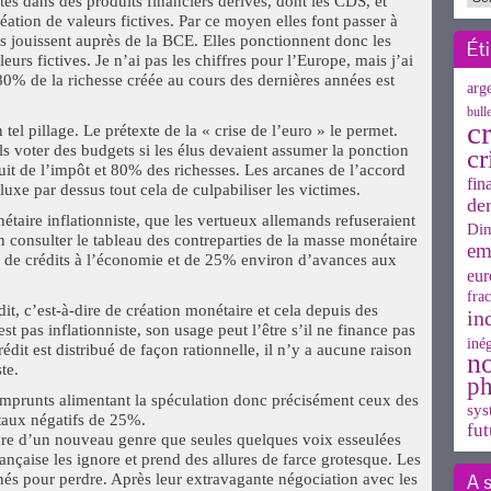
ités dans des produits financiers dérivés, dont les CDS, et
réation de valeurs fictives. Par ce moyen elles font passer à
es jouissent auprès de la BCE. Elles ponctionnent donc les
Ét
urs fictives. Je n’ai pas les chiffres pour l’Europe, mais j’ai
80% de la richesse créée au cours des dernières années est
arg
bull
cr
el pillage. Le prétexte de la « crise de l’euro » le permet.
 voter des budgets si les élus devaient assumer la ponction
cr
uit de l’impôt et 80% des richesses. Les arcanes de l’accord
fin
luxe par dessus tout cela de culpabiliser les victimes.
de
étaire inflationniste, que les vertueux allemands refuseraient
Din
consulter le tableau des contreparties de la masse monétaire
em
% de crédits à l’économie et de 25% environ d’avances aux
eur
frac
dit, c’est-à-dire de création monétaire et cela depuis des
in
est pas inflationniste, son usage peut l’être s’il ne finance pas
inég
crédit est distribué de façon rationnelle, il n’y a aucune raison
n
te.
ph
s emprunts alimentant la spéculation donc précisément ceux des
sys
taux négatifs de 25%.
fut
ure d’un nouveau genre que seules quelques voix esseulées
nçaise les ignore et prend des allures de farce grotesque. Les
A 
rnés pour perdre. Après leur extravagante négociation avec les