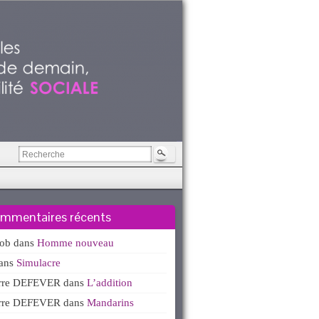
mmentaires récents
kob
dans
Homme nouveau
ans
Simulacre
erre DEFEVER
dans
L’addition
erre DEFEVER
dans
Mandarins