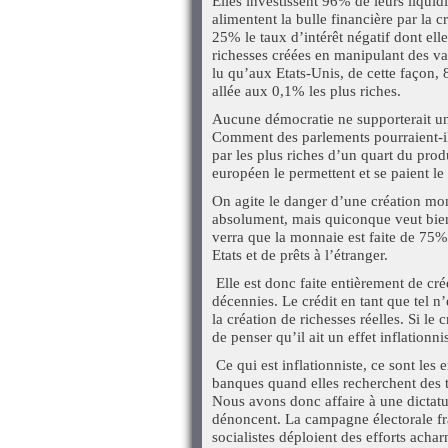
Elles investissent 96% de leurs liquid
alimentent la bulle financière par la c
25% le taux d’intérêt négatif dont ell
richesses créées en manipulant des vale
lu qu’aux Etats-Unis, de cette façon, 
allée aux 0,1% les plus riches.
Aucune démocratie ne supporterait un t
Comment des parlements pourraient-ils
par les plus riches d’un quart du prod
européen le permettent et se paient le 
On agite le danger d’une création mon
absolument, mais quiconque veut bien 
verra que la monnaie est faite de 75
Etats et de prêts à l’étranger.
Elle est donc faite entièrement de cré
décennies. Le crédit en tant que tel n’
la création de richesses réelles. Si le 
de penser qu’il ait un effet inflationnis
Ce qui est inflationniste, ce sont le
banques quand elles recherchent des 
Nous avons donc affaire à une dictat
dénoncent. La campagne électorale fra
socialistes déploient des efforts acha