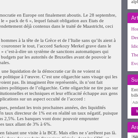
alp
émocratie en Europe ont finalement aboutis. Le 28 septembre,
Ar
le « pack de 6 », lequel faisait obligation aux Etats de
d’endettement déjà contenus dans le traité de Maastricht, ceci
Ho
Der
hommes à la tête de la Grèce et de l’Italie sans qu’ils aient à
ur couronner le tout, l’accord Sarkozy Merkel grave dans le
Idi
r » c’est-à-dire un système de sanctions automatiques qui
The
rs budgets par les autorités de Bruxelles avant de pouvoir le
nales.
Evo
 une liquidation de la démocratie car ils ne voient ni
ce politique à l’œuvre. C’est une oligarchie sans visage qui les
Su
voient pas. Ils imaginent être représentés, ils n’ont fait
res politiques de l’oligarchie. Cette oligarchie ne tire pas sur
Ent
itutionnelles et techniques et leur efficacité échappe aux gens
bil
plications sur un aspect occulté de l’accord :
Adr
e-
ues, pendant les trois prochaines années, des liquidités
mai
Un taux directeur de 1% est en réalité un taux négatif, puisque
moins 2,5%. Les banques vont donc pouvoir emprunter
des taux allant de 3% à 6%.
Ar
 faisant une visite à la BCE. Mais elles ne s’arrêtent pas là.
Arc