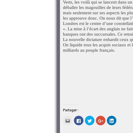
Verts, les voilà qui se lancent dans un
déballer les magouilles de leurs fédé
mais seulement sur ses aspects les plus
les approuve donc. On nous dit que l’E
Londres est le centre d’une constellat
». La mise à l’écart des anglais ne fa
banques ont des succursales. Ce retrait
La nouvelle dictature enhardit ceux q
On liquide tous les acquis sociaux et 
milliards au peuple français.
Partager :
Cliquez
Cliquez
Cliquez
Cliquez
Cliquez
pour
pour
pour
pour
pour
envoyer
partager
partager
partager
partager
par
sur
sur
sur
sur