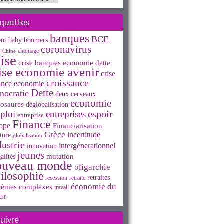
iquettes
banques
BCE
ent
baby boomers
coronavirus
e
chomage
Chine
ise
crise banques economie dette
ise economie avenir
crise
croissance
ance economie
Dette
mocratie
deux cerveaux
economie
osaures
déglobalisation
espoir
ploi
entreprises
entreprise
Finance
ope
Financiarisation
Grèce
incertitude
ture
globalisation
dustrie
intergénerationnel
innovation
jeunes
mutation
alités
ouveau monde
oligarchie
ilosophie
retraites
recession
retraite
économie du
tèmes complexes
travail
ur
suivre