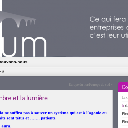
rouvons-nous
HIE
Europe du nord/europe du sud
»
Co
bre et la lumière
Ja
h
d
a ne suffira pas à sauver un système qui est à l’agonie eu
Pi
its sont tétus et ……. patients.
Pi
y aura.