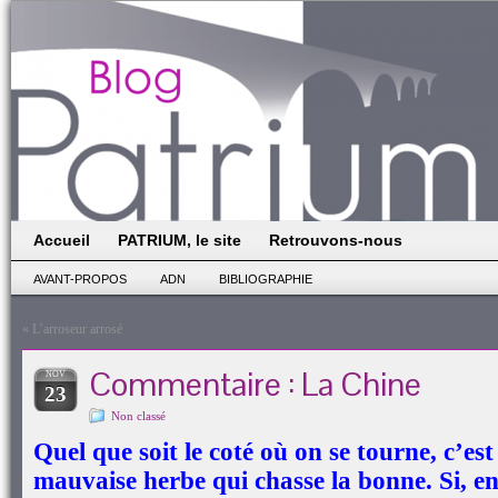
Accueil
PATRIUM, le site
Retrouvons-nous
AVANT-PROPOS
ADN
BIBLIOGRAPHIE
«
L’arroseur arrosé
Commentaire : La Chine
NOV
23
Non classé
Quel que soit le coté où on se tourne, c’est
mauvaise herbe qui chasse la bonne. Si, en