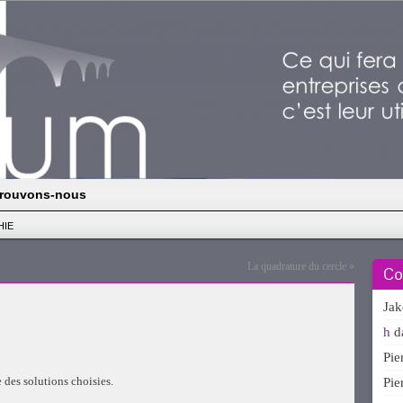
rouvons-nous
HIE
La quadrature du cercle
»
Co
Ja
h
d
Pi
e des solutions choisies.
Pi