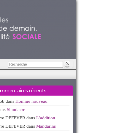
mmentaires récents
kob
dans
Homme nouveau
ans
Simulacre
erre DEFEVER
dans
L’addition
erre DEFEVER
dans
Mandarins