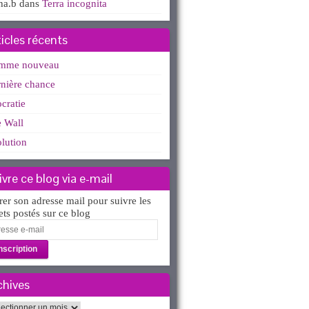
ha.b
dans
Terra incognita
ticles récents
mme nouveau
nière chance
ocratie
 Wall
lution
ivre ce blog via e-mail
rer son adresse mail pour suivre les
lets postés sur ce blog
esse
l
chives
hives