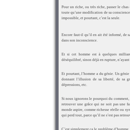
Pour un riche, ou très riche, passer le cha
toute qu’une modification de sa conscience, 
impossible, et pourtant, c’est la seule.
Encore faut-il qu’il en ait été informé, de s
dans son inconscience.
Et si cet homme est à quelques milliar
déséquilibré, sinon déjà en rupture, n’ayan
Et pourtant, l’homme a du génie. Un génie l’
donnant l’illusion de sa liberté, de sa g
dépressions, etc.
Si nous ignorons le pourquoi du comment, l
retrouver une grâce qui ne soit pas une fa
monde aspire, comme richesse réelle ou sy
qui perd tout, parce qu’il ne s’est pas retrou
C’est simplement ça le problème d’homme, un