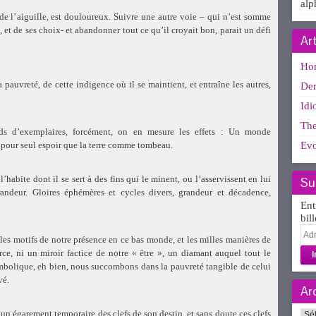
alp
s de l’aiguille, est douloureux. Suivre une autre voie – qui n’est somme
et de ses choix- et abandonner tout ce qu’il croyait bon, parait un défi
Ar
Ho
a pauvreté, de cette indigence où il se maintient, et entraîne les autres,
Der
Idi
The
ds d’exemplaires, forcément, on en mesure les effets : Un monde
t pour seul espoir que la terre comme tombeau.
Evo
habite dont il se sert à des fins qui le minent, ou l’asservissent en lui
Su
randeur. Gloires éphémères et cycles divers, grandeur et décadence,
Ent
bil
Adr
es motifs de notre présence en ce bas monde, et les milles manières de
e-
rce, ni un miroir factice de notre « être », un diamant auquel tout le
mai
mbolique, eh bien, nous succombons dans la pauvreté tangible de celui
vé.
Ar
Arc
 égarement temporaire des clefs de son destin, et sans doute ces clefs