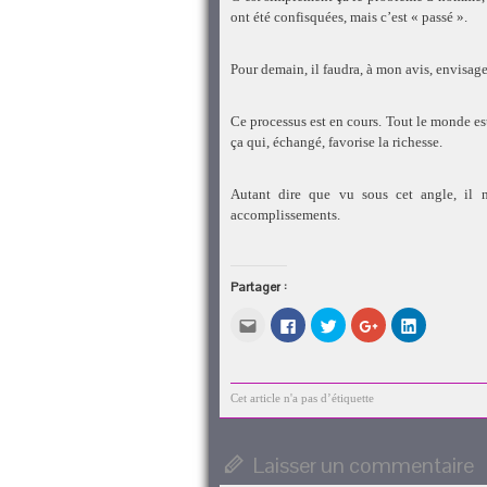
ont été confisquées, mais c’est « passé ».
Pour demain, il faudra, à mon avis, envisager
Ce processus est en cours. Tout le monde est
ça qui, échangé, favorise la richesse.
Autant dire que vu sous cet angle, il 
accomplissements.
Partager :
Cliquez
Cliquez
Cliquez
Cliquez
Cliquez
pour
pour
pour
pour
pour
envoyer
partager
partager
partager
partager
par
sur
sur
sur
sur
e-
Facebook(ouvre
Twitter(ouvre
Google+
LinkedIn(o
mail
dans
dans
(ouvre
dans
à
une
une
dans
une
Cet article n'a pas d’étiquette
un
nouvelle
nouvelle
une
nouvelle
ami(ouvre
fenêtre)
fenêtre)
nouvelle
fenêtre)
dans
fenêtre)
une
Laisser un commentaire
nouvelle
fenêtre)