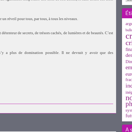
Ét
 un réveil pour tous, par tous, à tous les niveaux.
arg
bull
 détenteur de secrets, de trésors cachés, de lumières et de beautés. C’est
cr
cr
fin
n’y a plus de domination possible. Il ne devrait y avoir que des
de
Din
em
eur
frac
in
inég
n
uvre
ph
sys
fut
A 