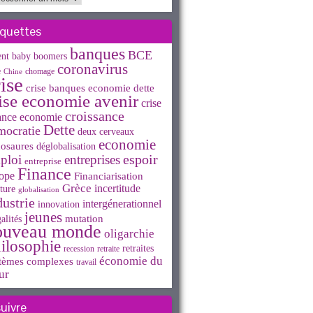
iquettes
banques
BCE
ent
baby boomers
coronavirus
e
chomage
Chine
ise
crise banques economie dette
ise economie avenir
crise
croissance
ance economie
Dette
mocratie
deux cerveaux
economie
osaures
déglobalisation
espoir
ploi
entreprises
entreprise
Finance
ope
Financiarisation
Grèce
incertitude
ture
globalisation
dustrie
intergénerationnel
innovation
jeunes
mutation
alités
ouveau monde
oligarchie
ilosophie
retraites
recession
retraite
économie du
tèmes complexes
travail
ur
suivre