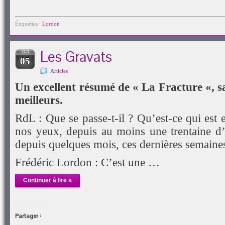
une
par
sur
sur
sur
sur
nouvelle
e-
Facebook(ouvre
Twitter(ouvre
Google+
LinkedIn(ouvre
fenêtre)
mail
dans
dans
(ouvre
dans
à
une
une
dans
une
Étiquettes :
Lordon
un
nouvelle
nouvelle
une
nouvelle
ami(ouvre
fenêtre)
fenêtre)
nouvelle
fenêtre)
dans
fenêtre)
une
Les Gravats
JAN
nouvelle
05
fenêtre)
Articles
Un excellent résumé de « La Fracture «, s
meilleurs.
RdL : Que se passe-t-il ? Qu’est-ce qui est e
nos yeux, depuis au moins une trentaine d
depuis quelques mois, ces dernières semaine
Frédéric Lordon : C’est une …
Continuer à lire »
Partager :