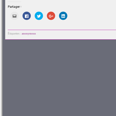
par
sur
sur
sur
sur
e-
Facebook(ouvre
Twitter(ouvre
Google+
LinkedIn(ouvre
Partager :
mail
dans
dans
(ouvre
dans
à
une
une
dans
une
un
nouvelle
nouvelle
une
nouvelle
Cliquez
Cliquez
Cliquez
Cliquez
Cliquez
ami(ouvre
fenêtre)
fenêtre)
nouvelle
fenêtre)
pour
pour
pour
pour
pour
dans
fenêtre)
envoyer
partager
partager
partager
partager
une
par
sur
sur
sur
sur
nouvelle
e-
Facebook(ouvre
Twitter(ouvre
Google+
LinkedIn(ouvre
fenêtre)
mail
dans
dans
(ouvre
dans
à
une
une
dans
une
Étiquettes :
anonymous
un
nouvelle
nouvelle
une
nouvelle
ami(ouvre
fenêtre)
fenêtre)
nouvelle
fenêtre)
dans
fenêtre)
une
nouvelle
fenêtre)