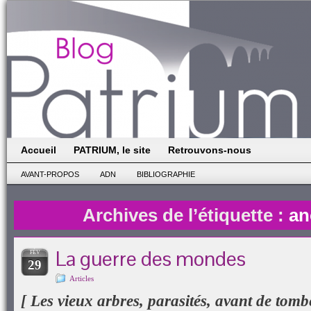
Accueil
PATRIUM, le site
Retrouvons-nous
AVANT-PROPOS
ADN
BIBLIOGRAPHIE
Archives de l’étiquette :
a
La guerre des mondes
FÉV
29
Articles
[ Les vieux arbres, parasités, avant de tom