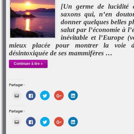
[Un germe de lucidité c
saxons qui, n’en douton
donner quelques belles p
salut par l’économie à l’
inévitable et l’Europe (v
mieux placée pour montrer la voie d
désintoxiquée de ses mammifères …
Continuer à lire »
Partager :
Cliquez
Cliquez
Cliquez
Cliquez
Cliquez
pour
pour
pour
pour
pour
envoyer
partager
partager
partager
partager
par
sur
sur
sur
sur
e-
Facebook(ouvre
Twitter(ouvre
Google+
LinkedIn(ouvre
Partager :
mail
dans
dans
(ouvre
dans
à
une
une
dans
une
un
nouvelle
nouvelle
une
nouvelle
Cliquez
Cliquez
Cliquez
Cliquez
Cliquez
ami(ouvre
fenêtre)
fenêtre)
nouvelle
fenêtre)
pour
pour
pour
pour
pour
dans
fenêtre)
envoyer
partager
partager
partager
partager
une
par
sur
sur
sur
sur
nouvelle