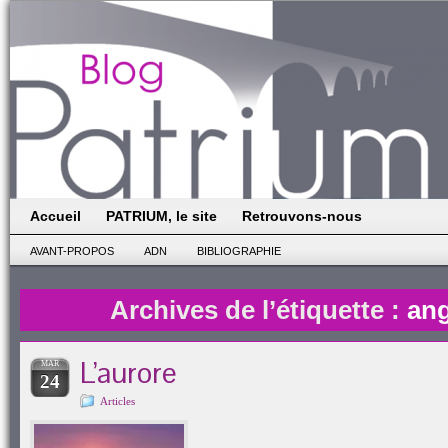
Accueil
PATRIUM, le site
Retrouvons-nous
AVANT-PROPOS
ADN
BIBLIOGRAPHIE
Archives de l’étiquette :
ang
L’aurore
MAR
24
Articles