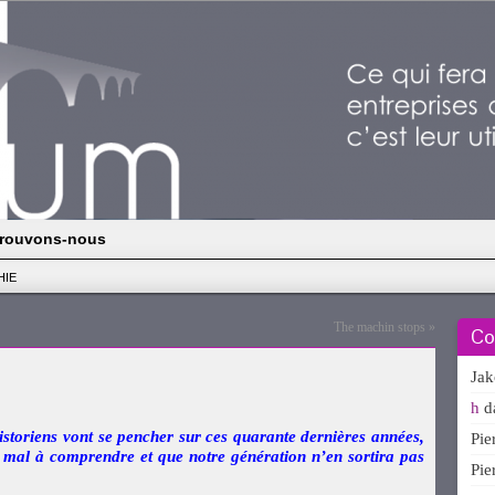
rouvons-nous
HIE
The machin stops
»
Co
Ja
h
d
istoriens vont se pencher sur ces quarante dernières années,
Pi
 mal à comprendre et que notre génération n’en sortira pas
Pi