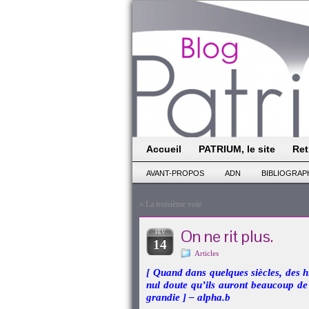
Accueil
PATRIUM, le site
Ret
AVANT-PROPOS
ADN
BIBLIOGRAP
«
La troisième voie
On ne rit plus.
FÉV
14
Articles
[ Quand dans quelques siècles, des h
nul doute qu’ils auront beaucoup de
grandie ] – alpha.b