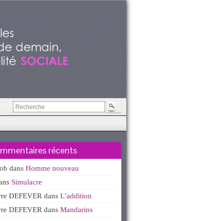
mmentaires récents
kob
dans
Homme nouveau
ans
Simulacre
erre DEFEVER
dans
L’addition
erre DEFEVER
dans
Mandarins