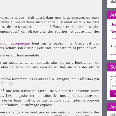
alp
Ar
alas, la Grèce “était aussi, dans une large mesure, un pays
 vivre et une certaine insouciance. Il y avait les taux les plus
Ho
es, de toxicomanie de toute l’Europe et des familles plus
conomiques” ont effacé bien des sourires, et causé bien des
Der
Idi
Union européenne
tient sur le papier : la Grèce est peu
The
res, rendre son État plus efficace, et accroître sa productivité.
Evo
une erreur fondamentale.
aîne un mécontentement radical, ainsi qu’un effondrement du
Su
sible de demander aux salariés sacrifiés de faire des efforts
Ent
accroître fortement les salaires en Allemagne, pour résorber par
bil
e billet
).
Adr
e-
it à une telle baisse du niveau de vie que les individus n’ont
mai
es. Les magasins ferment alors les uns après les autres ou
 sauver leurs profits, ce qui réduit d’autant plus le pouvoir
e s’effondre, le chômage explose.
Ar
sseurs étrangers ne vont pas se précipiter pour construire des
Arc