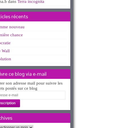
ha.b
dans
Terra incognita
ticles récents
mme nouveau
nière chance
ocratie
 Wall
lution
ivre ce blog via e-mail
rer son adresse mail pour suivre les
lets postés sur ce blog
esse
l
chives
hives