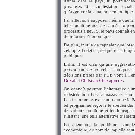
usines dans le pays, ni pour achet
privatiser. Et la contestation social
qu’aggraver la situation économique.
Par ailleurs, à supposer même que la 
telle politique met des années à produ
processus a lieu. Si le pays connaît é
de réformes économiques.
De plus, inutile de rappeler que lors
cela que la dette grecque reste touj
publiques.
Enfin, il est clair qu’une aggravat
provoquant de nouvelles paniques su
décisions prises par l’UE vont à l’e
Duval
et
Christian Chavagneux
.
On connaît pourtant l’alternative : 
redistribution fiscale massive et un
Les instruments existent, comme la B
tel programme reçoive le soutien des p
de volonté politique et les blocages
l’instant) une telle alternative d’émerg
En attendant, la politique actuel
économique, au nom de laquelle sont 