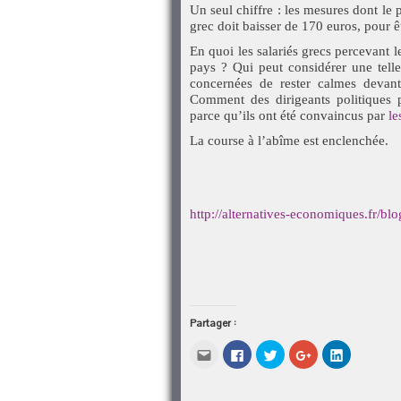
Un seul chiffre : les mesures dont le
grec doit baisser de 170 euros, pour 
En quoi les salariés grecs percevant l
pays ? Qui peut considérer une te
concernées de rester calmes devant
Comment des dirigeants politiques p
parce qu’ils ont été convaincus par
le
La course à l’abîme est enclenchée.
http://alternatives-economiques.fr/bl
Partager :
Cliquez
Cliquez
Cliquez
Cliquez
Cliquez
pour
pour
pour
pour
pour
envoyer
partager
partager
partager
partager
par
sur
sur
sur
sur
e-
Facebook(ouvre
Twitter(ouvre
Google+
LinkedIn(o