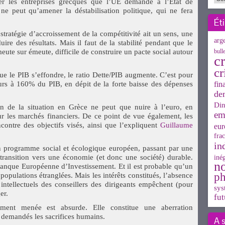
er les entreprises grecques que l’UE demande à l’Etat de
e ne peut qu’amener la déstabilisation politique, qui ne fera
Ét
stratégie d’accroissement de la compétitivité ait un sens, une
arg
ire des résultats. Mais il faut de la stabilité pendant que le
meute sur émeute, difficile de construire un pacte social autour
bull
cr
cr
que le PIB s’effondre, le ratio Dette/PIB augmente. C’est pour
ours à 160% du PIB, en dépit de la forte baisse des dépenses
fin
de
Din
ion de la situation en Grèce ne peut que nuire à l’euro, en
em
r les marchés financiers. De ce point de vue également, les
ncontre des objectifs visés, ainsi que l’expliquent
Guillaume
eur
frac
in
un programme social et écologique européen, passant par une
e transition vers une économie (et donc une société) durable.
inég
n
anque Européenne d’Investissement. Et il est probable qu’un
ph
opulations étranglées. Mais les intérêts constitués, l’absence
 intellectuels des conseillers des dirigeants empêchent (pour
sys
er.
fut
lement menée est absurde. Elle constitue une aberration
demandés les sacrifices humains.
A 