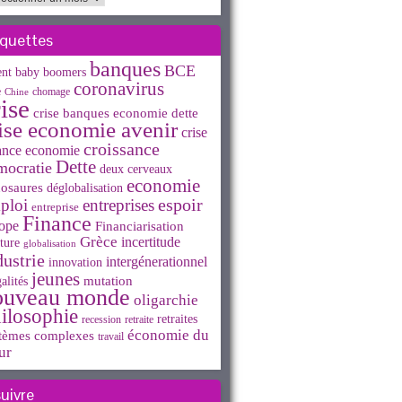
iquettes
banques
BCE
ent
baby boomers
coronavirus
e
chomage
Chine
ise
crise banques economie dette
ise economie avenir
crise
croissance
ance economie
Dette
mocratie
deux cerveaux
economie
osaures
déglobalisation
espoir
ploi
entreprises
entreprise
Finance
ope
Financiarisation
Grèce
incertitude
ture
globalisation
dustrie
intergénerationnel
innovation
jeunes
mutation
alités
ouveau monde
oligarchie
ilosophie
retraites
recession
retraite
économie du
tèmes complexes
travail
ur
suivre