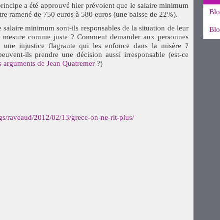
 principe a été approuvé hier prévoient que le salaire minimum
Blo
être ramené de 750 euros à 580 euros (une baisse de 22%).
e salaire minimum sont-ils responsables de la situation de leur
Blo
lle mesure comme juste ? Comment demander aux personnes
 une injustice flagrante qui les enfonce dans la misère ?
euvent-ils prendre une décision aussi irresponsable (est-ce
s arguments de Jean Quatremer
?)
ogs/raveaud/2012/02/13/grece-on-ne-rit-plus/
uvre