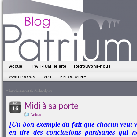
Accueil
PATRIUM, le site
Retrouvons-nous
AVANT-PROPOS
ADN
BIBLIOGRAPHIE
«
La déclaration de Philadelphie
Midi à sa porte
FÉV
16
Articles
[Un bon exemple du fait que chacun veut vo
en tire des conclusions partisanes qui n