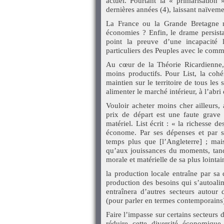
actuel. Pourtant la « primarisation 
dernières années (4), laissant naïvemen
La France ou la Grande Bretagne ne 
économies ? Enfin, le drame persista
point la preuve d’une incapacité li
particuliers des Peuples avec le comm
Au cœur de la Théorie Ricardienne, 
moins productifs. Pour List, la cohé
maintien sur le territoire de tous le
alimenter le marché intérieur, à l’abri 
Vouloir acheter moins cher ailleurs,
prix de départ est une faute grave q
matériel. List écrit : « la richesse d
économe. Par ses dépenses et par s
temps plus que [l’Angleterre] ; mais
qu’aux jouissances du moments, tandi
morale et matérielle de sa plus lointa
la production locale entraîne par sa 
production des besoins qui s’autoalim
entraînera d’autres secteurs autour d
(pour parler en termes contemporains
Faire l’impasse sur certains secteurs
réduire cette diversité économique,