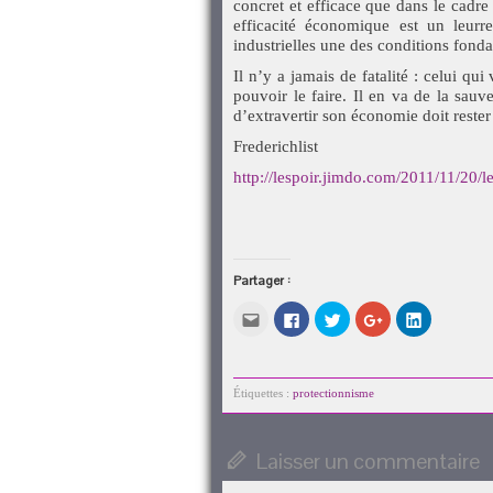
concret et efficace que dans le cadre n
efficacité économique est un leurre
industrielles une des conditions fonda
Il n’y a jamais de fatalité : celui qu
pouvoir le faire. Il en va de la sauv
d’extravertir son économie doit rest
Frederichlist
http://lespoir.jimdo.com/2011/11/20/
Partager :
Cliquez
Cliquez
Cliquez
Cliquez
Cliquez
pour
pour
pour
pour
pour
envoyer
partager
partager
partager
partager
par
sur
sur
sur
sur
e-
Facebook(ouvre
Twitter(ouvre
Google+
LinkedIn(o
mail
dans
dans
(ouvre
dans
à
une
une
dans
une
Étiquettes :
protectionnisme
un
nouvelle
nouvelle
une
nouvelle
ami(ouvre
fenêtre)
fenêtre)
nouvelle
fenêtre)
dans
fenêtre)
une
Laisser un commentaire
nouvelle
fenêtre)