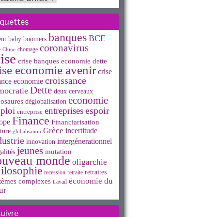
iquettes
banques
BCE
ent
baby boomers
coronavirus
e
chomage
Chine
ise
crise banques economie dette
ise economie avenir
crise
croissance
ance economie
Dette
mocratie
deux cerveaux
economie
osaures
déglobalisation
espoir
ploi
entreprises
entreprise
Finance
ope
Financiarisation
Grèce
incertitude
ture
globalisation
dustrie
intergénerationnel
innovation
jeunes
mutation
alités
ouveau monde
oligarchie
ilosophie
retraites
recession
retraite
économie du
tèmes complexes
travail
ur
suivre