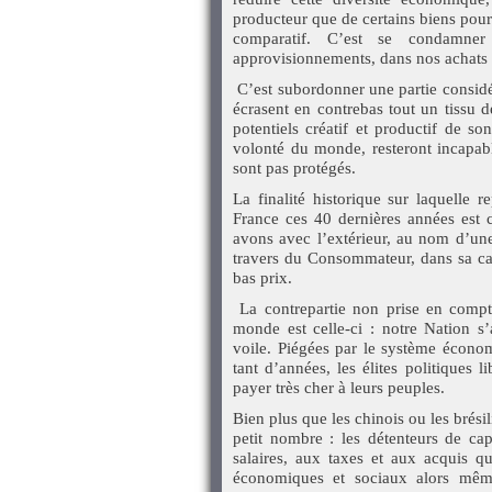
producteur que de certains biens pou
comparatif. C’est se condamner
approvisionnements, dans nos achats e
C’est subordonner une partie considé
écrasent en contrebas tout un tissu d
potentiels créatif et productif de s
volonté du monde, resteront incapabl
sont pas protégés.
La finalité historique sur laquelle r
France ces 40 dernières années est 
avons avec l’extérieur, au nom d’une
travers du Consommateur, dans sa cap
bas prix.
La contrepartie non prise en compt
monde est celle-ci : notre Nation s
voile. Piégées par le système écono
tant d’années, les élites politiques 
payer très cher à leurs peuples.
Bien plus que les chinois ou les brési
petit nombre : les détenteurs de cap
salaires, aux taxes et aux acquis qu
économiques et sociaux alors même