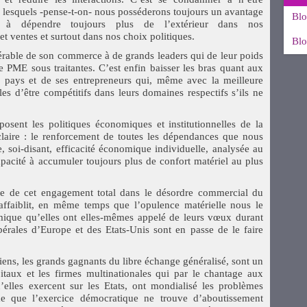
r lesquels -pense-t-on- nous posséderons toujours un avantage
Blo
 à dépendre toujours plus de l’extérieur dans nos
t ventes et surtout dans nos choix politiques.
Blo
rable de son commerce à de grands leaders qui de leur poids
e PME sous traitantes. C’est enfin baisser les bras quant aux
on pays et de ses entrepreneurs qui, même avec la meilleure
es d’être compétitifs dans leurs domaines respectifs s’ils ne
eposent les politiques économiques et institutionnelles de la
claire : le renforcement de toutes les dépendances que nous
, soi-disant, efficacité économique individuelle, analysée au
acité à accumuler toujours plus de confort matériel au plus
e de cet engagement total dans le désordre commercial du
’affaiblit, en même temps que l’opulence matérielle nous le
mique qu’elles ont elles-mêmes appelé de leurs vœux durant
libérales d’Europe et des Etats-Unis sont en passe de le faire
liens, les grands gagnants du libre échange généralisé, sont un
itaux et les firmes multinationales qui par le chantage aux
’elles exercent sur les Etats, ont mondialisé les problèmes
 que l’exercice démocratique ne trouve d’aboutissement