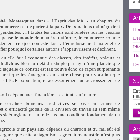
alp
Ar
é. Montesquieu dans « l’Esprit des lois » au chapitre du
 commerce est de porter à la paix. Deux nations qui négocient
Ho
endantes.[…] toutes les unions sont fondées sur les besoins
th pense le monde de manière uniforme, le commerce comme
Der
tement ce que conteste List : l’enrichissement matériel de
Idi
fier pourquoi certaines nations s’appauvrissent et déclinent.
The
u’elle fait l’économie des classes, des intérêts, valeurs et
 individus bien au delà du simple partage d’une planète que
Evo
laquelle ce constat est fait trouve écho de façon surprenante
sement que les émergents ont autre chose pour vocation que
Su
e de LEUR population, et accessoirement un accroissement de
Ent
-y la dépendance financière – est tout sauf neutre.
bil
Adr
e certaines branches productives se paye en termes de
e-
t d’efficacité globale de la division du travail au sein même
mai
is sidérurgique ne fut elle pas une condition fondamentale du
me.
Ar
 agricole d’un pays aux dépends du charbon et du rail eût été
 arguer que cette antagonisme agriculture/industrie n’est plus
Arc