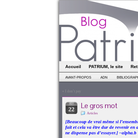
Accueil
PATRIUM, le site
Ret
AVANT-PROPOS
ADN
BIBLIOGRAP
«
I don’t pay
Le gros mot
FÉV
22
Articles
[Beaucoup de vrai même si l’ensemble 
fait et cela va être dur de revenir en
ne dispense pas d’essayer.] –alpha.b