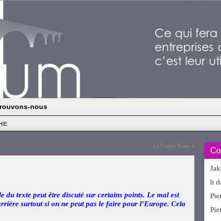
rouvons-nous
HIE
La France Forte
»
Co
Ja
h
d
du texte peut être discuté sur certains points. Le mal est
Pi
 arrière surtout si on ne peut pas le faire pour l’Europe. Cela
Pi