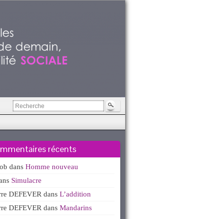
mmentaires récents
kob
dans
Homme nouveau
ans
Simulacre
erre DEFEVER
dans
L’addition
erre DEFEVER
dans
Mandarins