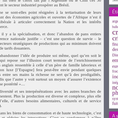
» fut bien le choix fait par l’Argentine ou le Chili ces 30
t le secteur industriel prospérer au Brésil.
Ét
se sont-elles point résignées à la tertiarisation de leurs
nt des économies agricoles et ouvertes de l’Afrique n’est il
arg
bérale à articuler correctement la Nation et les intérêts
erce.
bull
cr
il y a la spécialisation, et donc l’abandon de pans entiers
cr
rence nationale justifie – c’est une question de survie – le
s secteurs stratégiques de productions qui au minimum doivent
fin
de tarifs douaniers.
de
Din
 abandonner l’idée de produire soi même, quel qu’en soit le
em
ui repose sur l’illusion court termiste de l’enrichissement
es anglais ressemble à celle d’un père de famille laborieux et
eur
on luxe [l’Espagne] fera peut-être envie pendant quelques
frac
 entre ses mains la richesse ne sert qu’à des prodigalités,
in
s que l’autre y voit surtout un moyen d’assurer l’existence
inég
ine postérité »…
n
diversité et ses interpénétrations avec les autres branches de
ph
entent. Plus la production est diverse et complexe, plus elle
sys
’elle, d’autres besoins alimentaires, culturels et de service
fut
).
 dans les biens de consommation et de haute technologie, c’est
A 
 et réduire les interactions. C’est se condamner à n’être