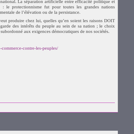
ational. La séparation artificielle entre efficacité politique et
 : le protectionnisme fut pour toutes les grandes nations
mentale de l’élévation ou de la persistance.
i veut produire chez lui, quelles qu’en soient les raisons DOIT
egarde des intérêts du peuple au sein de sa nation ; le choix
er subordonné aux exigences démocratiques de nos sociétés.
le-commerce-contre-les-peuples/
uvre