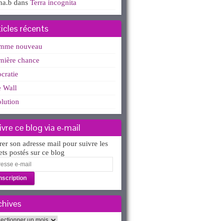
ha.b
dans
Terra incognita
ticles récents
mme nouveau
nière chance
ocratie
 Wall
lution
ivre ce blog via e-mail
rer son adresse mail pour suivre les
lets postés sur ce blog
esse
l
chives
hives