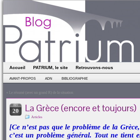
Accueil
PATRIUM, le site
Retrouvons-nous
AVANT-PROPOS
ADN
BIBLIOGRAPHIE
«
Le résumé (avec un grand R) de la situation
La Grèce (encore et toujours)
FÉV
20
Articles
[Ce n’est pas que le problème de la Grèce
c’est un problème général. Tout ne tient 