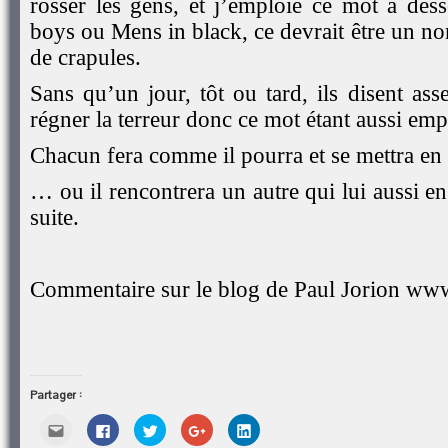
rosser les gens, et j’emploie ce mot à des
boys ou Mens in black, ce devrait être un 
de crapules.
Sans qu’un jour, tôt ou tard, ils disent ass
régner la terreur donc ce mot étant aussi emp
Chacun fera comme il pourra et se mettra en
… ou il rencontrera un autre qui lui aussi en
suite.
Commentaire sur le blog de Paul Jorion ww
Partager :
Cliquez
Cliquez
Cliquez
Cliquez
Cliquez
pour
pour
pour
pour
pour