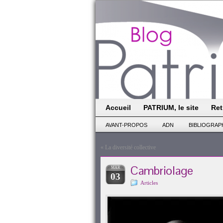
Accueil
PATRIUM, le site
Ret
AVANT-PROPOS
ADN
BIBLIOGRAP
«
La diversité collective
Cambriolage
MAR
03
Articles