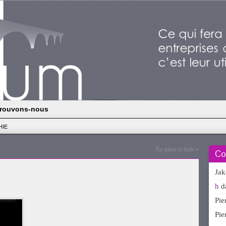
rouvons-nous
HIE
No place to hide
»
Co
Ja
h
d
Pi
Pi