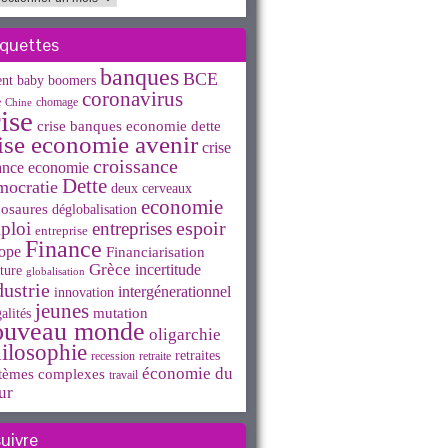
iquettes
banques
BCE
ent
baby boomers
coronavirus
e
chomage
Chine
ise
crise banques economie dette
ise economie avenir
crise
croissance
ance economie
Dette
mocratie
deux cerveaux
economie
osaures
déglobalisation
espoir
ploi
entreprises
entreprise
Finance
ope
Financiarisation
Grèce
incertitude
ture
globalisation
dustrie
intergénerationnel
innovation
jeunes
mutation
alités
ouveau monde
oligarchie
ilosophie
retraites
recession
retraite
économie du
tèmes complexes
travail
ur
suivre