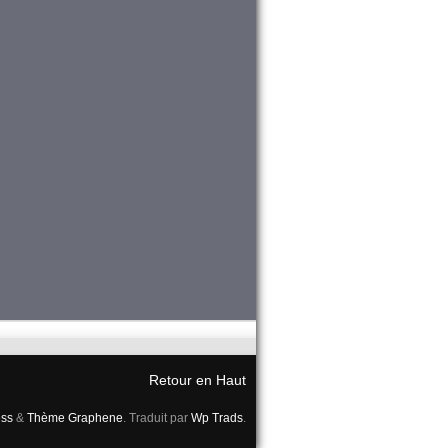
Retour en Haut
ss
&
Thème Graphene
. Traduit par
Wp Trads
.