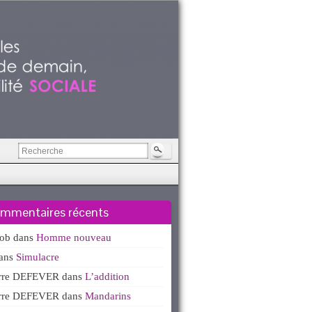
mmentaires récents
kob
dans
Homme nouveau
ans
Simulacre
erre DEFEVER
dans
L’addition
erre DEFEVER
dans
Mandarins