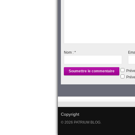
Nom :
*
Ema
Préve
Préve
Copyright
© 2026 PATRIUM BLOG.