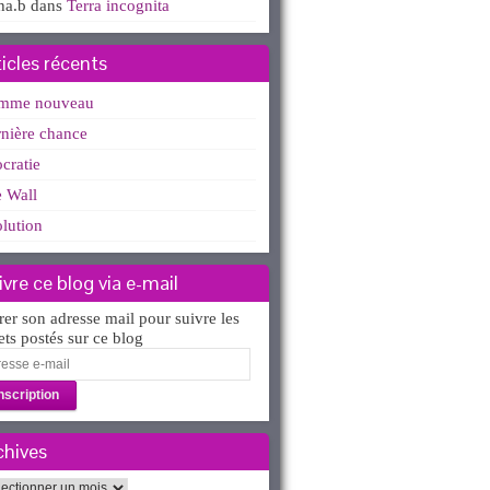
ha.b
dans
Terra incognita
ticles récents
mme nouveau
nière chance
ocratie
 Wall
lution
ivre ce blog via e-mail
rer son adresse mail pour suivre les
lets postés sur ce blog
esse
l
chives
hives