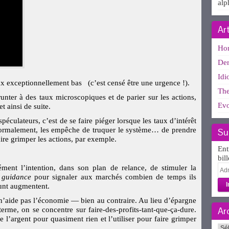
alp
Ar
Ho
Der
Idi
aux exceptionnellement bas
(c’est censé être une urgence !).
The
nter à des taux microscopiques et de parier sur les actions,
Evo
t ainsi de suite.
péculateurs, c’est de se faire piéger lorsque les taux d’intérêt
 normalement, les empêche de truquer le système… de prendre
Su
ire grimper les actions, par exemple.
Ent
bil
Adr
ent l’intention, dans son plan de relance, de stimuler la
e-
 guidance
pour signaler aux marchés combien de temps ils
mai
runt augmentent.
 n’aide pas l’économie — bien au contraire. Au lieu d’épargne
Ar
erme, on se concentre sur faire-des-profits-tant-que-ça-dure.
e l’argent pour quasiment rien et l’utiliser pour faire grimper
Arc