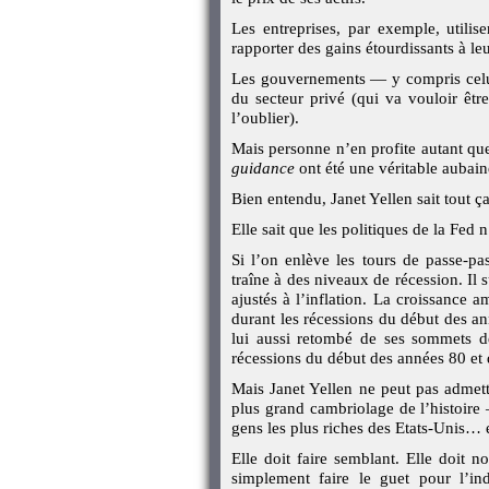
Les entreprises, par exemple, utilise
rapporter des gains étourdissants à leu
Les gouvernements — y compris celui 
du secteur privé (qui va vouloir êtr
l’oublier).
Mais personne n’en profite autant que
guidance
ont été une véritable aubain
Bien entendu, Janet Yellen sait tout ça
Elle sait que les politiques de la Fed 
Si l’on enlève les tours de passe-p
traîne à des niveaux de récession. Il 
ajustés à l’inflation. La croissance 
durant les récessions du début des a
lui aussi retombé de ses sommets 
récessions du début des années 80 et
Mais Janet Yellen ne peut pas admettr
plus grand cambriolage de l’histoire 
gens les plus riches des Etats-Unis… e
Elle doit faire semblant. Elle doit
simplement faire le guet pour l’indu