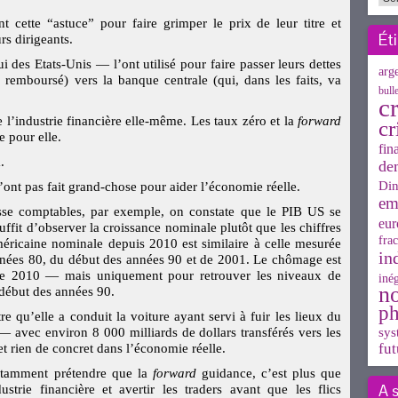
nt cette “astuce” pour faire grimper le prix de leur titre et
Ét
rs dirigeants.
des Etats-Unis — l’ont utilisé pour faire passer leurs dettes
arg
e remboursé) vers la banque centrale (qui, dans les faits, va
bull
cr
 l’industrie financière elle-même. Les taux zéro et la
forward
cr
e pour elle.
fin
.
de
Din
n’ont pas fait grand-chose pour aider l’économie réelle.
em
asse comptables, par exemple, on constate que le PIB US se
eur
suffit d’observer la croissance nominale plutôt que les chiffres
frac
américaine nominale depuis 2010 est similaire à celle mesurée
in
nnées 80, du début des années 90 et de 2001. Le chômage est
de 2010 — mais uniquement pour retrouver les niveaux de
inég
n
 début des années 90.
ph
e qu’elle a conduit la voiture ayant servi à fuir les lieux du
sys
— avec environ 8 000 milliards de dollars transférés vers les
fut
t rien de concret dans l’économie réelle.
 notamment prétendre que la
forward
guidance, c’est plus que
A 
strie financière et avertir les traders avant que les flics